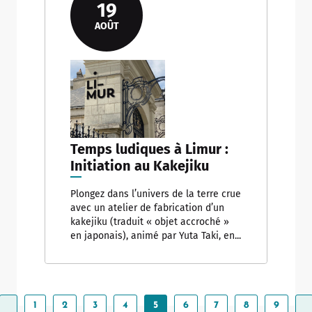
19
AOÛT
Temps ludiques à Limur :
Initiation au Kakejiku
Plongez dans l’univers de la terre crue
avec un atelier de fabrication d’un
kakejiku (traduit « objet accroché »
en japonais), animé par Yuta Taki, en...
P
1
P
2
P
3
P
4
P
5
P
6
P
7
P
8
P
9