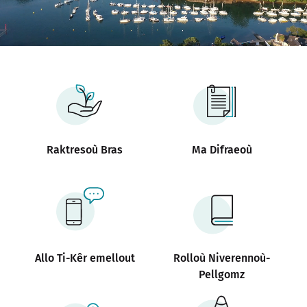
Notered
Un commerce
Journaliste
Raktresoù Bras
Ma Difraeoù
Allo Ti-Kêr emellout
Rolloù Niverennoù-
Pellgomz