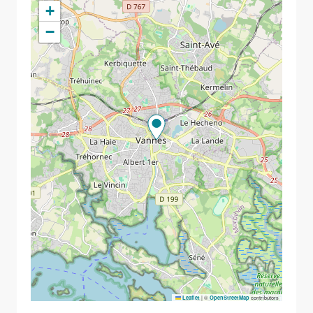
+
−
|
©
contributors
Leaflet
OpenStreetMap