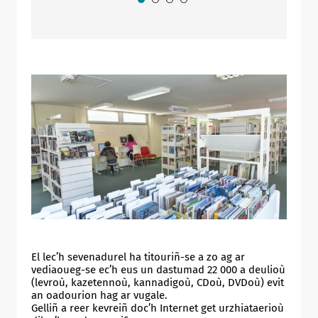
El lec’h sevenadurel ha titouriñ-se a zo ag ar
vediaoueg-se ec’h eus un dastumad 22 000 a deulioù
(levroù, kazetennoù, kannadigoù, CDoù, DVDoù) evit
an oadourion hag ar vugale.
Gelliñ a reer kevreiñ doc’h Internet get urzhiataerioù