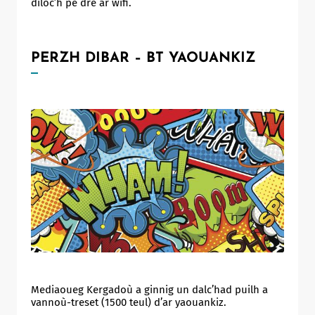
diloc’h pe dre ar wifi.
PERZH DIBAR – BT YAOUANKIZ
Mediaoueg Kergadoù a ginnig un dalc’had puilh a
vannoù-treset (1500 teul) d’ar yaouankiz.