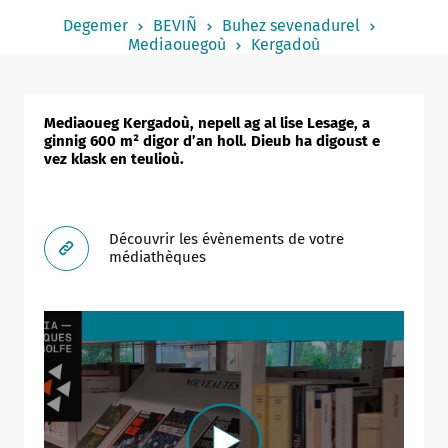
Notered
Degemer
BEVIÑ
Buhez sevenadurel
Mediaouegoù
Kergadoù
Un commerce
Journaliste
Mediaoueg Kergadoù, nepell ag al lise Lesage, a
ginnig 600 m² digor d’an holl. Dieub ha digoust e
vez klask en teulioù.
Découvrir les évènements de votre
médiathèques