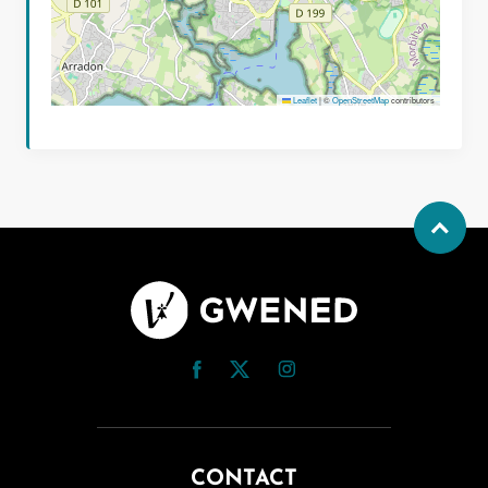
Leaflet
|
©
OpenStreetMap
contributors
CONTACT