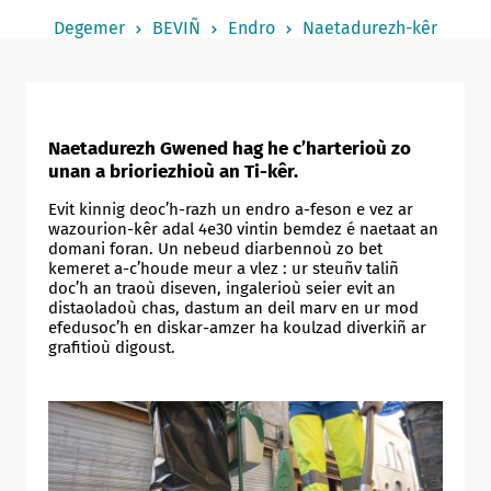
Notered
Degemer
BEVIÑ
Endro
Naetadurezh-kêr
Un commerce
Journaliste
Naetadurezh Gwened hag he c’harterioù zo
unan a brioriezhioù an Ti-kêr.
Evit kinnig deoc’h-razh un endro a-feson e vez ar
wazourion-kêr adal 4e30 vintin bemdez é naetaat an
domani foran. Un nebeud diarbennoù zo bet
kemeret a-c’houde meur a vlez : ur steuñv taliñ
doc’h an traoù diseven, ingalerioù seier evit an
distaoladoù chas, dastum an deil marv en ur mod
efedusoc’h en diskar-amzer ha koulzad diverkiñ ar
grafitioù digoust.