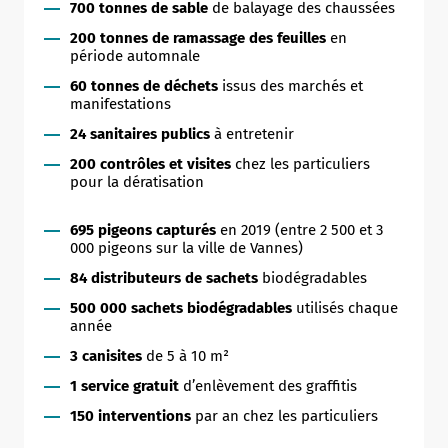
700 tonnes de sable
de balayage des chaussées
200 tonnes de ramassage des feuilles
en
période automnale
60 tonnes de déchets
issus des marchés et
manifestations
24 sanitaires publics
à entretenir
200 contrôles et visites
chez les particuliers
pour la dératisation
695 pigeons capturés
en 2019 (entre 2 500 et 3
000 pigeons sur la ville de Vannes)
84 distributeurs de sachets
biodégradables
500 000 sachets biodégradables
utilisés chaque
année
3 canisites
de 5 à 10 m²
1 service gratuit
d’enlèvement des graffitis
150 interventions
par an chez les particuliers