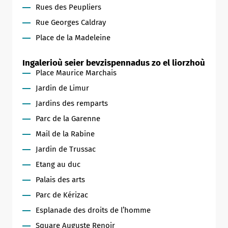
Rues des Peupliers
Rue Georges Caldray
Place de la Madeleine
Ingalerioù seier bevzispennadus zo el liorzhoù
Place Maurice Marchais
Jardin de Limur
Jardins des remparts
Parc de la Garenne
Mail de la Rabine
Jardin de Trussac
Etang au duc
Palais des arts
Parc de Kérizac
Esplanade des droits de l’homme
Square Auguste Renoir