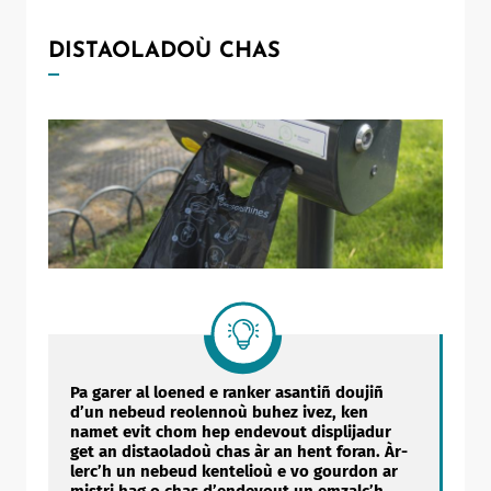
DISTAOLADOÙ CHAS
Allow
ShareThis is disabled.
Pa garer al loened e ranker asantiñ doujiñ
d’un nebeud reolennoù buhez ivez, ken
namet evit chom hep endevout displijadur
get an distaoladoù chas àr an hent foran. Àr-
lerc’h un nebeud kentelioù e vo gourdon ar
mistri hag o chas d’endevout un emzalc’h