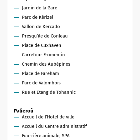
Jardin de la Gare
Parc de Kérizel
Vallon de Kercado
Presqu’ile de Conleau
Place de Cuxhaven
Carrefour Fromentin
Chemin des Aubépines
Place de Fareham
Parc de Valombois
Rue et Etang de Tohannic
Palieroù
Accueil de l’Hôtel de ville
Accueil du Centre administratif
Fourrière animale, SPA