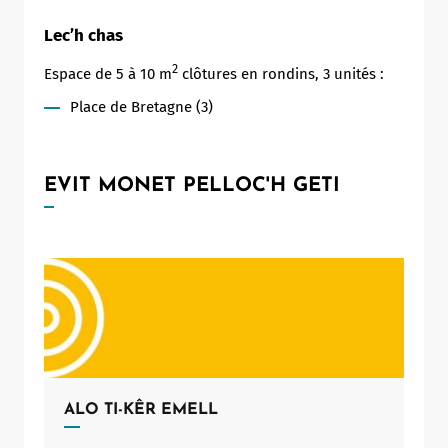
Lec’h chas
2
Espace de 5 à 10 m
clôtures en rondins, 3 unités :
Place de Bretagne (3)
EVIT MONET PELLOC'H GETI
ALO TI-KÊR EMELL