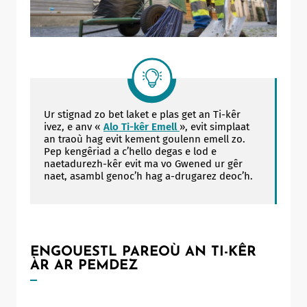
Ur stignad zo bet laket e plas get an Ti-kêr
ivez, e anv «
Alo Ti-kêr Emell
», evit simplaat
an traoù hag evit kement goulenn emell zo.
Pep kengêriad a c’hello degas e lod e
naetadurezh-kêr evit ma vo Gwened ur gêr
naet, asambl genoc’h hag a-drugarez deoc’h.
ENGOUESTL PAREOÙ AN TI-KÊR
ÀR AR PEMDEZ