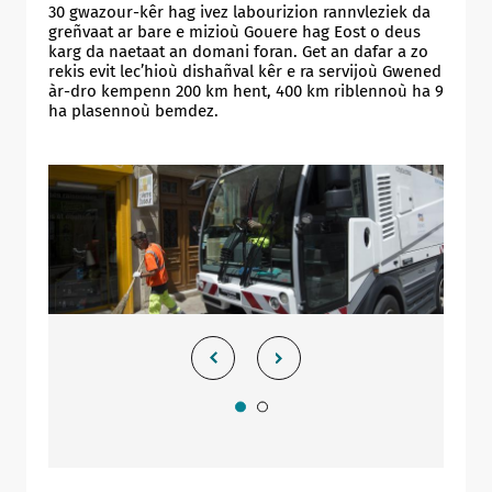
30 gwazour-kêr hag ivez labourizion rannvleziek da
greñvaat ar bare e mizioù Gouere hag Eost o deus
karg da naetaat an domani foran. Get an dafar a zo
rekis evit lec’hioù dishañval kêr e ra servijoù Gwened
àr-dro kempenn 200 km hent, 400 km riblennoù ha 9
ha plasennoù bemdez.