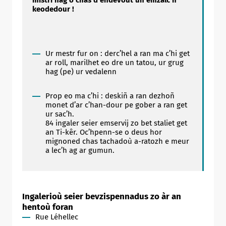
keodedour !
Ur mestr fur on : derc’hel a ran ma c’hi get
ar roll, marilhet eo dre un tatou, ur grug
hag (pe) ur vedalenn
Prop eo ma c’hi : deskiñ a ran dezhoñ
monet d’ar c’han-dour pe gober a ran get
ur sac’h.
84 ingaler seier emservij zo bet staliet get
an Ti-kêr. Oc’hpenn-se o deus hor
mignoned chas tachadoù a-ratozh e meur
a lec’h ag ar gumun.
Ingalerioù seier bevzispennadus zo àr an
hentoù foran
Rue Léhellec