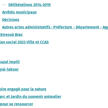
Délibérations 2014-2019
Arrêtés municipaux
Décisions
Autres actes administratifs : Préfecture - Département - A
ktresoù Bras
lan social 2023 Ville et CCAS
kuzul implij
goù-labour
toire engagé pour la nature
arc et Jardin du souvenir animalier
 pour se ressourcer