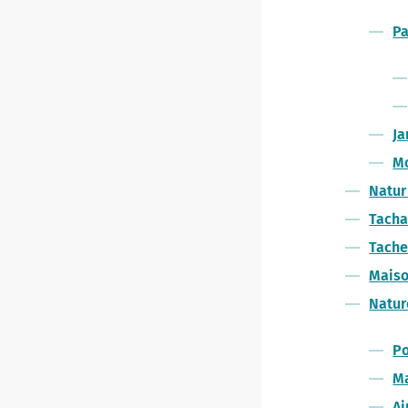
Pa
Ja
Mo
Natur
Tacha
Tache
Maiso
Natur
Po
M
Ai