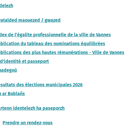
evenadurel
Buhez ar studierion
delezh
Lojeris studierion - Labourizi
imur
Burev titouriñ yaouankiz
vatalded maouezed / gwazed
sk
Studioù uhel
dex de l’égalite professionnelle de la ville de Vannes
blication du tableau des nominations équilibrées
aoueg
Lojeiz
blications des plus hautes rémunérations - Ville de Vannes
uegoù
Kinnigoù sevenadurel
 d'identité et passeport
Stajoù, deskardelezh, servij
nadegoù
ré Tohanig
keodedek
doù
an Arzoù-kaer, Ar C'hovu
sultats des élections municipales 2026
Treuzdougen
h ar Boblañs
eur
Istor hag Arkeologiezh
an arzoù
rtenn identelezh ha paseporzh
Prendre un rendez-vous