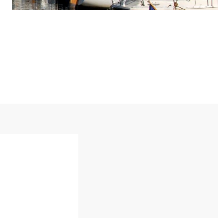
Touristed
Pretierezh-skol
Kreizenn Stankennoù Kergadoù
Erlec'hioù kerent - bugale
Ur Gevredigezh
Yaouankiz
Lec'hioù liesdegemer
Un embregerezh
Lec’hioù degemer bugale-kerent
Kêraozouriezh
Burev titouriñ yaouankiz
Notered
Streetpark
Un commerce
Gwelet an teulioù a-zivout ar
c'hêraoziñ
Journaliste
l
Gwez, gwarez ha reolennoù
un
Antennes relais