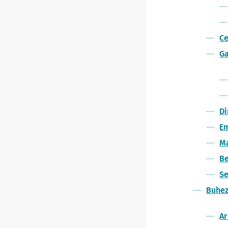
Ce
G
D
Em
M
B
Se
Buhez
Ar