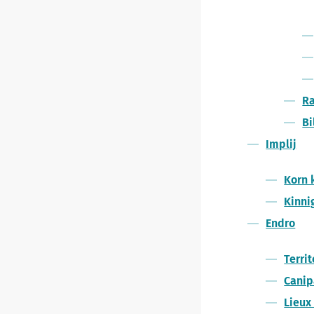
Ra
Bi
Implij
Korn 
Kinni
Endro
Terri
Canip
Lieux