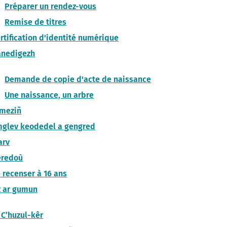
Préparer un rendez-vous
Remise de titres
rtification d'identité numérique
anedigezh
Demande de copie d'acte de naissance
Une naissance, un arbre
imeziñ
glev keodedel a gengred
arv
eredoù
 recenser à 16 ans
 ar gumun
 C’huzul-kêr