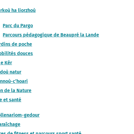
rkoù ha liorzhoù
Parc du Pargo
Parcours pédagogique de Beaupré la Lande
rdins de poche
bilités douces
 e Kêr
doù natur
nnoù-c’hoari
n de la Nature
e et santé
llenariom-gedour
araîchage
res de fitness et parcours sport santé