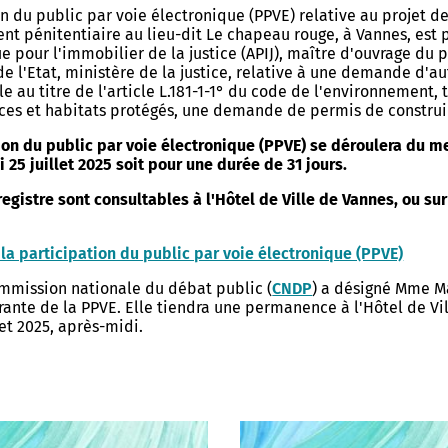
n du public par voie électronique (PPVE) relative au projet d
ic de vulnérabilité
Centre Communal d'Action
Centre Socioculturel Henri Mat
nt pénitentiaire au lieu-dit Le chapeau rouge, à Vannes, est 
ion
Sociale
s de ma rue
e pour l'immobilier de la justice (APIJ), maître d'ouvrage du 
Centre Socioculturel Le Rohan
e l'Etat, ministère de la justice, relative à une demande d'au
 d'urgence
Logements
 de poche
 au titre de l'article L.181-1-1° du code de l'environnement, 
Action sociale et insertion
ces et habitats protégés, une demande de permis de construi
Centre Socioculturel Les Vallon
mmunal de Sauvegarde
Kercado
ine arboré
Conseil d'administration du CC
Bailleurs sociaux
ion du public par voie électronique (PPVE) se déroulera du me
les bons réflexes
 25 juillet 2025 soit pour une durée de 31 jours.
rojets
Bien vieillir
Hébergement d'urgence
 : Protection et réglementation
 registre sont consultables à l'Hôtel de Ville de Vannes, ou su
municipale
Maintien à domicile
n Ville
Logements séniors
Prévention santé
la participation du public par voie électronique (PPVE)
Logements étudiants - jeunes
ôté Jardin
travailleurs
Allow
ShareThis is disabled.
Commission nationale du débat public (
CNDP
) a désigné Mme M
é douce
rante de la PPVE. Elle tiendra une permanence à l'Hôtel de Vil
let 2025, après-midi.
x piétonniers
 à vélo
TURELLE
VIE ÉTUDIANTE