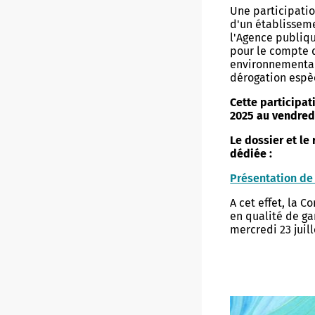
Une participatio
Diagnost
d'un établisseme
inondat
Véhicules électriques
Camping de Conleau
Sauvage
Réseaux piétonniers
l'Agence publiqu
pour le compte d
Numéros
Transports en commun
Compagnies maritimes
Jardins
Vannes à vélo
environnementale
dérogation espè
Plan Co
Stationnement
Idées de sorties
Patrimo
Cette participat
Adoptez 
2025 au vendredi
Pont de Kérino
Office du tourisme
Grands P
Zones, tarifs et abonnements
Arbres
Le dossier et le
Police 
Meublés de tourisme
Nature e
dédiée :
Horodateurs
Présentation de 
Vannes C
Foire aux questions
A cet effet, la 
Mobilit
en qualité de ga
mercredi 23 juil
Réseau
Vannes
VIE ASSOCIATIVE
VIE CUL