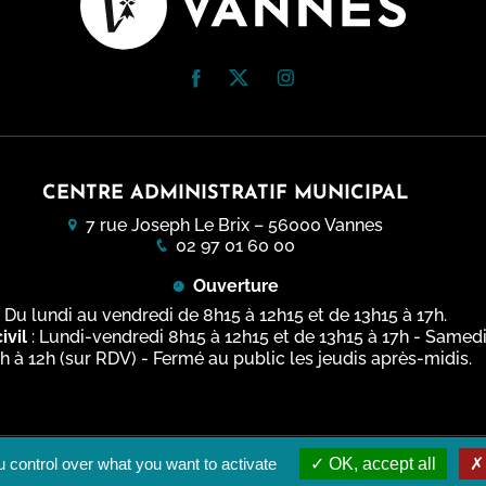
usée des Beaux-Arts de
vatoire
 et Patrimoine - Scolaires
erie
s guidées
terre de tournages
chantier
s à horaires aménagés
 culturel et artistique
 - Espace élèves
 & podcasts
CENTRE ADMINISTRATIF MUNICIPAL
rs artistiques et culturels
7 rue Joseph Le Brix – 56000 Vannes
ammation 2025-2026
02 97 01 60 00
 sur...
Ouverture
Du lundi au vendredi de 8h15 à 12h15 et de 13h15 à 17h.
ivil
: Lundi-vendredi 8h15 à 12h15 et de 13h15 à 17h - Samed
h à 12h (sur RDV) - Fermé au public les jeudis après-midis.
 control over what you want to activate
OK, accept all
gales
Plan du site
Accessibilité du site : Totalement conforme