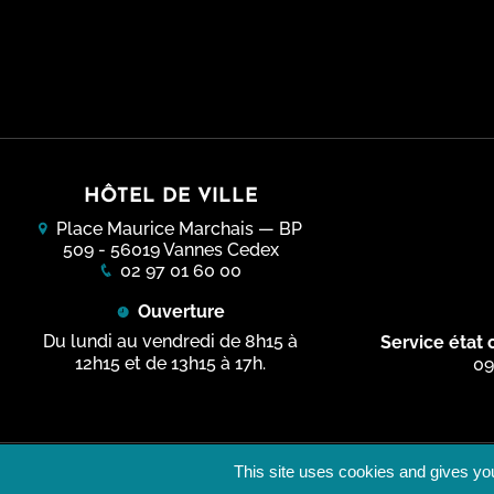
Futur M
Conser
Musées
Vannes
Billett
Visite
Vannes, 
Infos 
Classe
Projet
Duonet
Vidéos
HÔTEL DE VILLE
Parcou
Place Maurice Marchais — BP
Progr
509 - 56019 Vannes Cedex
02 97 01 60 00
Retours
Ouverture
Du lundi au vendredi de 8h15 à
Service état c
12h15 et de 13h15 à 17h.
09
This site uses cookies and gives you
Inscription aux newsletters
Mentions lé