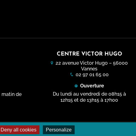
Ticket Sport Culture et Nature
Complexes sportifs
Ty Golfe - Centre de Vacances
Parcours sport-santé
Archives sportives
Piscines
La Maison sport santé
Stades
CENTRE VICTOR HUGO
Streetpark
22 avenue Victor Hugo – 56000
Terrains de Tennis
Vannes
02 97 01 65 00
Ouverture
Du lundi au vendredi de 08h15 à
i matin de
12h15 et de 13h15 à 17h00
Deny all cookies
Personalize
Données personnelles