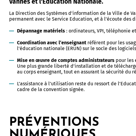
Vannes et l'Education Nationale.
ic de vulnérabilité
Centre Communal d'Action
Centre Socioculturel Henri Mat
ion
Sociale
s de ma rue
La Direction des Systèmes d’information de la Ville de Va
permanent avec le Service Education, et à l’écoute des di
Centre Socioculturel Le Rohan
 d'urgence
Logements
 de poche
Action sociale et insertion
Dépannage matériels
: ordinateurs, VPI, téléphonie e
Centre Socioculturel Les Vallon
mmunal de Sauvegarde
Kercado
ine arboré
Conseil d'administration du CC
Bailleurs sociaux
Coordination avec l’enseignant
référent pour les usa
l’éducation nationale (ERUN) sur le socle des logiciel
les bons réflexes
rojets
Bien vieillir
Hébergement d'urgence
 : Protection et réglementation
Mise en œuvre de comptes administrateurs
pour les 
municipale
Maintien à domicile
n Ville
Logements séniors
Une plus grande liberté d’installation et de télécharg
au corps enseignant, tout en assurant la sécurité du 
Prévention santé
Logements étudiants - jeunes
ôté Jardin
travailleurs
L’assistance à l’utilisation reste du ressort de l’Educa
cadre de la convention signée.
é douce
x piétonniers
PRÉVENTIONS
 à vélo
TURELLE
VIE ÉTUDIANTE
NUMÉRIQUES