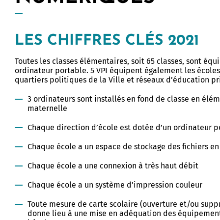
des Bigotes
Bureau Information Jeuness
e Limur
Études supérieures
LES CHIFFRES CLÉS 2021
que
Logements
 d'interprétation de l'architecture
Toutes les classes élémentaires, soit 65 classes, sont équ
patrimoine
ordinateur portable. 5 VPI équipent également les école
èque
Offres culturelles
quartiers politiques de la Ville et réseaux d’éducation pr
 de Limur
hèques
Stages, apprentissages, serv
3 ordinateurs sont installés en fond de classe en élém
civiques
maternelle
ré-Tohannic
Transports
Chaque direction d’école est dotée d’un ordinateur p
es Arts et des Congrès
do
ion Artistique et Culturelle
Chaque école a un espace de stockage des fichiers e
du Golfe
ur
ations pratiques
Chaque école a une connexion à très haut débit
de la culture
 des arts
l des collections
Chaque école a un système d’impression couleur
atoire à Rayonnement
des beaux-arts
Toute mesure de carte scolaire (ouverture et/ou suppr
mental
donne lieu à une mise en adéquation des équipemen
d'histoire et d'archéologie