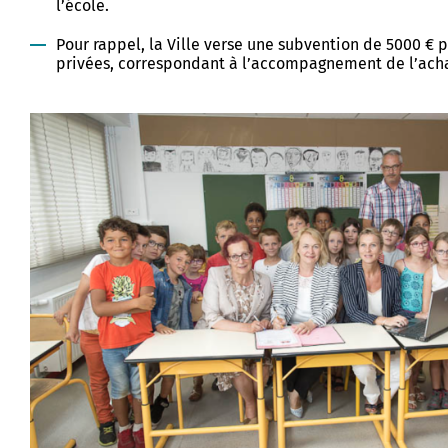
l’école.
usée des Beaux-Arts de
vatoire
 et Patrimoine - Scolaires
Pour rappel, la Ville verse une subvention de 5000 € 
privées, correspondant à l’accompagnement de l’acha
erie
s guidées
terre de tournages
chantier
s à horaires aménagés
 culturel et artistique
 - Espace élèves
 & podcasts
rs artistiques et culturels
ammation 2025-2026
 sur...