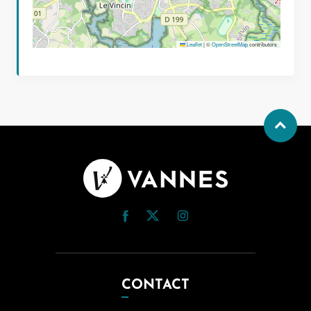
Leaflet
|
©
OpenStreetMap
contributors
CONTACT