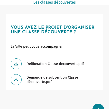
Les classes découvertes
Notaire
Un commerce
Journaliste
VOUS AVEZ LE PROJET D'ORGANISER
UNE CLASSE DÉCOUVERTE ?
La Ville peut vous accompagner.
Deliberation Classe decouverte.pdf
Demande de subvention Classe
découverte.pdf
Allow
ShareThis is disabled.