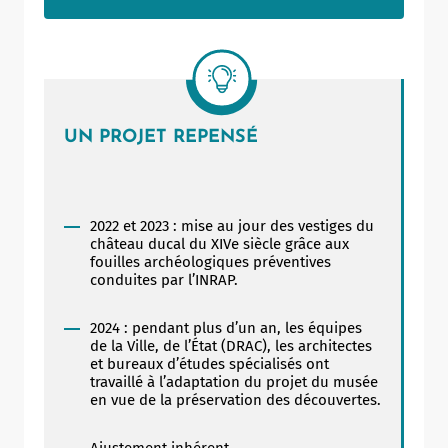
BEAUX-ARTS
Les travaux de la phase 2 du chantier sont en cours.
RUE DE LA PORTE-POTERNE
Les travaux de remplacement des collecteurs d’eaux
UN PROJET REPENSÉ
usées sont en cours.
CÔTÉ JARDINS
La passerelle située à l’entrée du musée est
2022 et 2023 : mise au jour des vestiges du
actuellement en cours de réalisation.
château ducal du XIVe siècle grâce aux
fouilles archéologiques préventives
conduites par l’INRAP.
CÔTÉ HÔTEL LAGORCE
Les opérations de démolition des planchers de
2024 : pendant plus d’un an, les équipes
l’hôtel Lagorce sont désormais achevées. Le début
de la Ville, de l’État (DRAC), les architectes
des travaux de réfection de façade est attendu cet
et bureaux d’études spécialisés ont
été.
« Quand on creuse à Vannes, on trouve ! ». Ce dicton
travaillé à l’adaptation du projet du musée
à la Vannetaise s’est révélé non seulement juste,
en vue de la préservation des découvertes.
mais les fouilles préventives menées par l’État ont
CÔTÉ EXTENSION
permis de faire d’importantes découvertes
archéologiques en 2022 et 2023 sur le site de l’ancien
Les travaux de gros œuvre de l’extension avancent
Ajustement inhérent