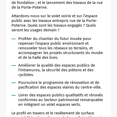
pause permettra de limiter les nuisances durant l’été
de fondation ; et le lancement des travaux de la rue
avant la reprise des interventions techniques à la
de la Porte-Poterne.
rentrée.
Attardons-nous sur le volet voirie et sur l’espace
public avec les travaux entrepris rue de la Porte-
TRAVAUX DES CONCESSIONNAIRES
Poterne. Quels sont les travaux engagés ? Quels
seront les usages demain ?
De fin août à fin septembre
Profiter du chantier du futur musée pour
Plusieurs gestionnaires de réseaux interviendront
repenser l’espace public environnant et
successivement dans le secteur afin de réaliser
renouveler tous les réseaux so terrains, et
différents raccordements et aménagements
accompagner les projets structurants du musée
techniques :
et de la halle des lices.
ENEDIS
: réalisation d’une tranchée depuis la
Améliorer la qualité des espaces publics de
Halle des Lices jusqu’à la ruelle ;
l'intramuros, la sécurité des piétons et des
cyclistes.
GRDF
: travaux de raccordement dans la ruelle ;
Poursuivre le programme de rénovation et de
Éclairage public
: interventions sur les réseaux
pacification des espaces viaires du centre-ville.
existants ;
Livrer des espaces publics qualitatifs et rénovés
GMVA
: raccordement du réseau d’eaux usées
conformes au Secteur patrimonial remarquable
dans la ruelle.
en intégrant un volet espaces verts.
Ces interventions sont nécessaires pour préparer les
Le profil en travers et le revêtement de surface
futurs aménagements et assurer la mise en