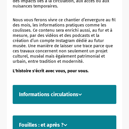
des impacts liés à la circulation, aux accès ou aux
nuisances temporaires.
Nous vous ferons vivre ce chantier d’envergure au fil
des mois, les informations pratiques comme les
coulisses. Ce contenu sera enrichi aussi, au fur et à
mesure, par des vidéos et des podcasts et la
création d’un compte Instagram dédié au futur
musée. Une manière de laisser une trace parce que
ces travaux concernent non seulement un projet
culturel, muséal mais également patrimonial et
urbain, entre tradition et modernité.
L'histoire s'écrit avec vous, pour vous.
Informations circulations
TRAVAUX DU FUTUR MUSÉE DES
Fouilles : et après ?