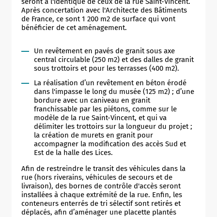
seront à l'identique de ceux de la rue Saint-Vincent.
conformité des différents réseaux.
Après concertation avec l'Architecte des Bâtiments
de France, ce sont 1 200 m2 de surface qui vont
bénéficier de cet aménagement.
Un revêtement en pavés de granit sous axe
central circulable (250 m2) et des dalles de granit
sous trottoirs et pour les terrasses (400 m2).
La réalisation d’un revêtement en béton érodé
dans l'impasse le long du musée (125 m2) ; d’une
bordure avec un caniveau en granit
franchissable par les piétons, comme sur le
modèle de la rue Saint-Vincent, et qui va
délimiter les trottoirs sur la longueur du projet ;
la création de murets en granit pour
accompagner la modification des accès Sud et
Est de la halle des Lices.
Afin de restreindre le transit des véhicules dans la
rue (hors riverains, véhicules de secours et de
livraison), des bornes de contrôle d'accès seront
installées à chaque extrémité de la rue. Enfin, les
conteneurs enterrés de tri sélectif sont retirés et
déplacés, afin d’aménager une placette plantés