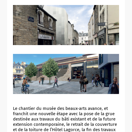
abords du périmètre du chantier.
LES PROCHAINES PHASES DU
CHANTIER
ÉVACUATION DES DÉBLAIS DU MUSÉE
Du 20 juin à la mi-juillet
Durant cette période, les déblais issus des travaux
du musée seront évacués par camion. La circulation
des véhicules de chantier représentera environ
un
camion par heure en journée
.
PAUSE ESTIVALE RUE DE LA PORTE
POTERNE
Le chantier du musée des beaux-arts avance, et
De fin juillet à fin août
franchit une nouvelle étape avec la pose de la grue
destinée aux travaux du bâti existant et de la future
Les travaux seront interrompus dans la rue de la
extension contemporaine, le retrait de la couverture
Porte Poterne pendant la période estivale. Cette
et de la toiture de l’Hôtel Lagorce, la fin des travaux