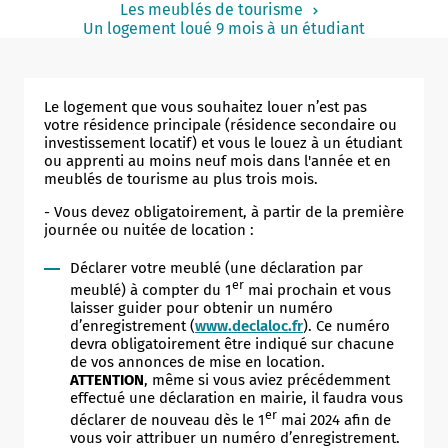
Les meublés de tourisme
Notaire
Un logement loué 9 mois à un étudiant
Un commerce
Journaliste
Le logement que vous souhaitez louer n’est pas
votre résidence principale (résidence secondaire ou
investissement locatif) et vous le louez à un étudiant
ou apprenti au moins neuf mois dans l'année et en
meublés de tourisme au plus trois mois.
- Vous devez obligatoirement, à partir de la première
journée ou nuitée de location :
Déclarer votre meublé (une déclaration par
er
meublé) à compter du 1
mai prochain et vous
laisser guider pour obtenir un numéro
d’enregistrement (
www.declaloc.fr
). Ce numéro
devra obligatoirement être indiqué sur chacune
de vos annonces de mise en location.
ATTENTION
, même si vous aviez précédemment
effectué une déclaration en mairie, il faudra vous
er
déclarer de nouveau dès le 1
mai 2024 afin de
vous voir attribuer un numéro d’enregistrement.