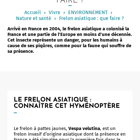
FAIRE ?
Notaire
Accueil
Vivre
ENVIRONNEMENT
Un commerce
Nature et santé
Frelon asiatique : que faire ?
Arrivé en France en 2004, le frelon asiatique a colonisé la
Journaliste
France et une partie de l'Europe en moins d'une décennie.
Cet insecte représente un danger, pour les humains à
cause de ses piqûres, comme pour la faune qui souffre de
sa présence.
LE FRELON ASIATIQUE :
CONNAÎTRE CET HYMÉNOPTÈRE
Le frelon à pattes jaunes,
Vespa velutina
,
est un
frelon invasif d’origine asiatique dont la présence en
France a été signalée pour la première fois dans le