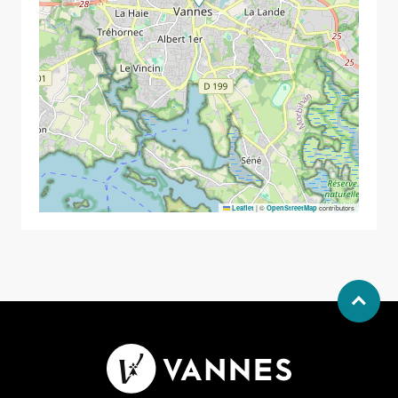
|
©
contributors
Leaflet
OpenStreetMap