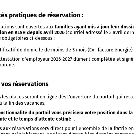
des Bigotes
Bureau Information Jeuness
és pratiques de réservation :
e Limur
Études supérieures
vations sont ouvertes aux
familles ayant mis à jour leur dossi
que
Logements
tion en ALSH depuis avril 2026
(courriel adressé le 3 avril der
 d'interprétation de l'architecture
patrimoine
 obligatoires ci-dessous :
èque
Offres culturelles
 de Limur
tificatif de domicile de moins de 3 mois (Ex : facture énergie)
hèques
Stages, apprentissages, serv
ttestation d’employeur 2026-2027 dûment complétée et signé
civiques
parents
ré-Tohannic
Transports
es Arts et des Congrès
 vos réservations
do
ion Artistique et Culturelle
du Golfe
ur
ations pratiques
 les places seront en ligne dès l’ouverture du portail qui reste
à la fin des vacances.
de la culture
 des arts
l des collections
nctionnalité du portail vous précisera votre position dans la 
nte et le temps d’attente estimé .
atoire à Rayonnement
des beaux-arts
mental
s aux réservations sera direct pour l’ensemble de la fratrie en
d'histoire et d'archéologie