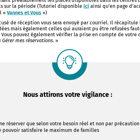
isant préalablement les places disponibles dans les centres d
usée des Beaux-Arts de
s sur la période (Tutoriel disponible
ici
ainsi qu'en page d’ac
vatoire
 et Patrimoine - Scolaires
il «
Vannes et Vous
»)
erie
s guidées
usé de réception vous sera envoyé par courriel. Il récapitule 
terre de tournages
chantier
dées mais également celles qui auraient pu être refusées fau
s à horaires aménagés
. Vous pouvez également vérifier la prise en compte de votr
 culturel et artistique
«
Gérer mes réservations
. »
 - Espace élèves
 & podcasts
rs artistiques et culturels
ammation 2025-2026
 sur...
Nous attirons votre vigilance :
ne réserver que selon votre besoin réel et non par précaution
Allow
ShareThis is disabled.
e pouvoir satisfaire le maximum de familles