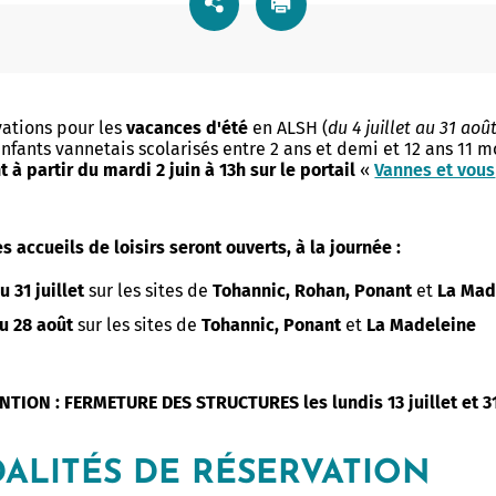
ic de vulnérabilité
Centre Communal d'Action
Centre Socioculturel Henri Mat
ion
Sociale
s de ma rue
Centre Socioculturel Le Rohan
 d'urgence
Logements
 de poche
Action sociale et insertion
Centre Socioculturel Les Vallon
vations pour les
vacances d'été
en ALSH (
du 4 juillet au 31 aoû
mmunal de Sauvegarde
Kercado
ine arboré
Conseil d'administration du CC
enfants vannetais scolarisés entre 2 ans et demi et 12 ans 11 m
Bailleurs sociaux
t
à partir du mardi 2 juin à 13h sur le portail
«
Vannes et vous
les bons réflexes
rojets
Bien vieillir
Hébergement d'urgence
 : Protection et réglementation
municipale
Maintien à domicile
n Ville
Logements séniors
es accueils de loisirs seront ouverts, à la journée :
Prévention santé
Logements étudiants - jeunes
ôté Jardin
u 31 juillet
sur les sites de
Tohannic, Rohan, Ponant
et
La Mad
travailleurs
u 28 août
sur les sites de
Tohannic, Ponant
et
La Madeleine
é douce
x piétonniers
TION : FERMETURE DES STRUCTURES les lundis 13 juillet et 3
 à vélo
TURELLE
VIE ÉTUDIANTE
ALITÉS DE RÉSERVATION