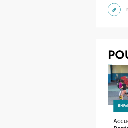
PO
ENFA
Accue