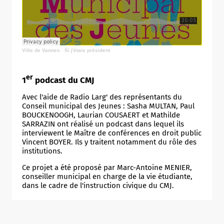
jeunesse
(27/05/2026)
e
27/05/2024 :
2
séance de cinéma plein air
solidaire
dans la cour du collège Jules Simon
22/06/2024 :
« Nos talents sous les projecteurs »
Ville de Vannes
·
Si j'étais président
sur le port
er
1
podcast du CMJ
Avec l'aide de Radio Larg' des représentants du
Conseil municipal des Jeunes : Sasha MULTAN, Paul
BOUCKENOOGH, Laurian COUSAERT et Mathilde
SARRAZIN ont réalisé un podcast dans lequel ils
interviewent le Maître de conférences en droit public
Vincent BOYER. Ils y traitent notamment du rôle des
institutions.
Ce projet a été proposé par Marc-Antoine MENIER,
conseiller municipal en charge de la vie étudiante,
dans le cadre de l'instruction civique du CMJ.