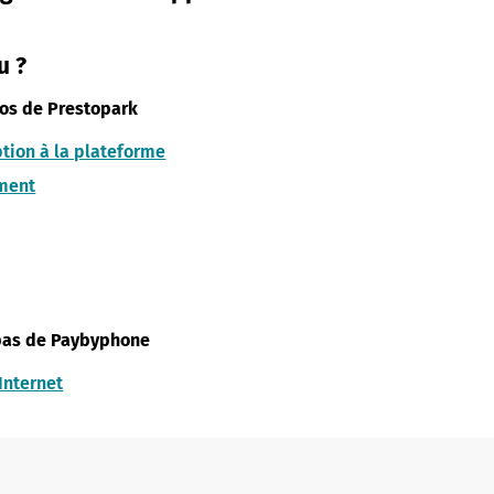
u ?
tos de Prestopark
ption à la plateforme
ement
 pas de Paybyphone
 Internet