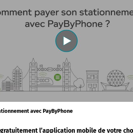
tationnement avec PayByPhone
gratuitement l’application mobile de votre cho