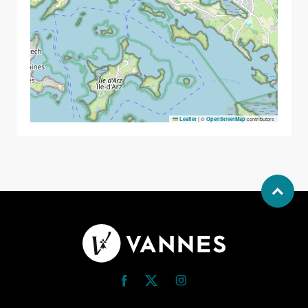
|
©
contributors
Leaflet
OpenStreetMap