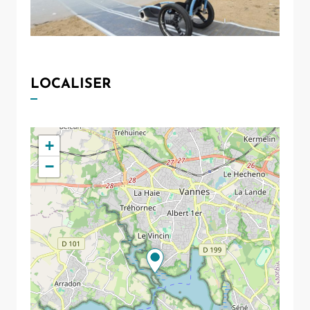
LOCALISER
+
−