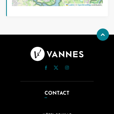
Leaflet
|
©
OpenStreetMap
contributors
CONTACT