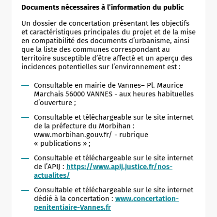
Documents nécessaires à l’information du public
Un dossier de concertation présentant les objectifs
et caractéristiques principales du projet et de la mise
en compatibilité des documents d’urbanisme, ainsi
que la liste des communes correspondant au
territoire susceptible d’être affecté et un aperçu des
incidences potentielles sur l’environnement est :
Consultable en mairie de Vannes– Pl. Maurice
Marchais 56000 VANNES - aux heures habituelles
d’ouverture ;
Allow
ShareThis is disabled.
Consultable et téléchargeable sur le site internet
de la préfecture du Morbihan :
www.morbihan.gouv.fr/ - rubrique
« publications » ;
Consultable et téléchargeable sur le site internet
de l’APIJ :
https://www.apij.justice.fr/nos-
actualites/
Consultable et téléchargeable sur le site internet
dédié à la concertation :
www.concertation-
penitentiaire-Vannes.fr