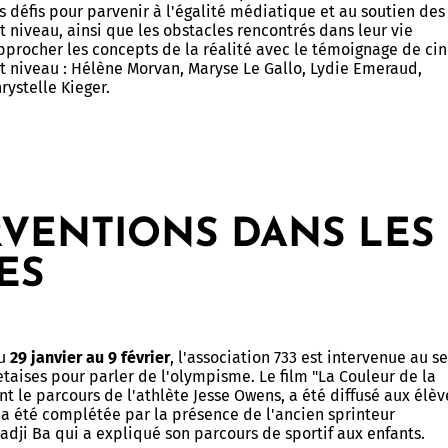
es défis pour parvenir à l'égalité médiatique et au soutien des
ic de vulnérabilité
Centre Communal d'Action
t niveau, ainsi que les obstacles rencontrés dans leur vie
Centre Socioculturel Henri Mat
ion
Sociale
s de ma rue
procher les concepts de la réalité avec le témoignage de ci
t niveau : Hélène Morvan, Maryse Le Gallo, Lydie Emeraud,
Centre Socioculturel Le Rohan
 d'urgence
Logements
 de poche
hrystelle Kieger.
Action sociale et insertion
Centre Socioculturel Les Vallon
mmunal de Sauvegarde
Kercado
ine arboré
Conseil d'administration du CC
Bailleurs sociaux
les bons réflexes
rojets
Bien vieillir
Hébergement d'urgence
 : Protection et réglementation
municipale
Maintien à domicile
n Ville
Logements séniors
RVENTIONS DANS LES
Prévention santé
Logements étudiants - jeunes
ôté Jardin
ES
travailleurs
é douce
x piétonniers
du
29 janvier au 9 février
, l'association 733 est intervenue au s
taises pour parler de l'olympisme. Le film "La Couleur de la
 à vélo
ant le parcours de l'athlète Jesse Owens, a été diffusé aux élèv
TURELLE
VIE ÉTUDIANTE
a été complétée par la présence de l'ancien sprinteur
dji Ba qui a expliqué son parcours de sportif aux enfants.