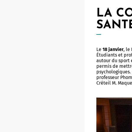
LA C
SANT
Le
18 janvier
, le
Étudiants et pro
autour du sport 
permis de mettre
psychologiques. 
professeur Phoms
Créteil M. Maque