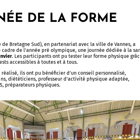
usée des Beaux-Arts de
vatoire
 et Patrimoine - Scolaires
NÉE DE LA FORME
erie
s guidées
terre de tournages
chantier
s à horaires aménagés
 culturel et artistique
é de Bretagne Sud), en partenariat avec la ville de Vannes, a
 - Espace élèves
e cadre de l'année pré olympique, une journée dédiée à la sa
 & podcasts
anvier
. Les participants ont pu tester leur forme physique grâ
rs artistiques et culturels
ests accessibles à toutes et à tous.
ammation 2025-2026
 réalisé, ils ont pu bénéficier d'un conseil personnalisé,
s, diététiciens, professeur d'activité physique adaptée,
 sur...
S, préparateurs physiques.