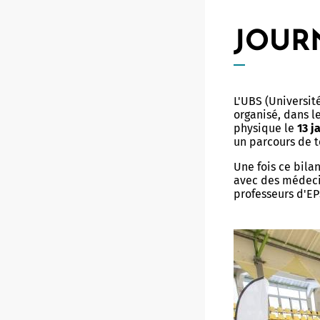
Futur M
Conser
Musées
Vannes
JOUR
Billett
Visite
Vannes, 
Infos 
Classe
Projet
L'UBS (Universit
Duonet
organisé, dans l
Vidéos
physique le
13 j
Parcou
un parcours de t
Progr
Une fois ce bilan
avec des médecin
Retours
professeurs d'EP