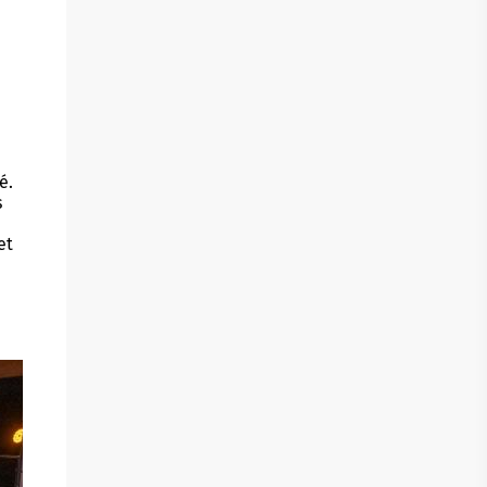
é.
s
et