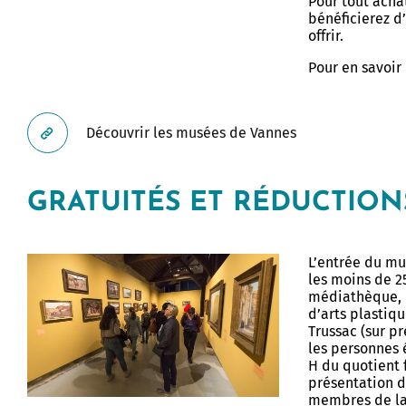
Pour tout acha
bénéficierez d
offrir.
Allow
ShareThis is disabled.
Pour en savoir 
Découvrir les musées de Vannes
GRATUITÉS ET RÉDUCTION
L’entrée du mu
les moins de 2
médiathèque, l
d’arts plastiq
Trussac (sur pr
les personnes é
H du quotient f
présentation d’u
membres de la