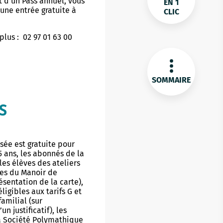
t d’un Pass annuel, vous
EN 1
’une entrée gratuite à
CLIC
plus : 02 97 01 63 00
SOMMAIRE
S
sée est gratuite pour
5 ans, les abonnés de la
es élèves des ateliers
ues du Manoir de
ésentation de la carte),
ligibles aux tarifs G et
amilial (sur
n justificatif), les
 Société Polymathique