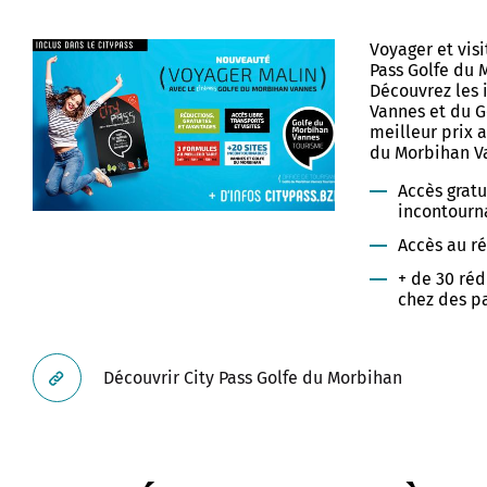
des Bigotes
Bureau Information Jeuness
Voyager et visi
e Limur
Études supérieures
Pass Golfe du 
Découvrez les 
que
Logements
Vannes et du G
 d'interprétation de l'architecture
meilleur prix a
patrimoine
du Morbihan V
èque
Offres culturelles
 de Limur
Accès gratu
hèques
Stages, apprentissages, serv
incontourn
civiques
Accès au r
ré-Tohannic
Transports
+ de 30 ré
es Arts et des Congrès
chez des p
do
ion Artistique et Culturelle
du Golfe
ur
ations pratiques
Découvrir City Pass Golfe du Morbihan
de la culture
 des arts
l des collections
atoire à Rayonnement
des beaux-arts
mental
d'histoire et d'archéologie