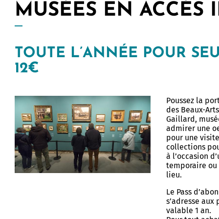
MUSÉES EN ACCÈS I
usée des Beaux-Arts de
vatoire
 et Patrimoine - Scolaires
erie
s guidées
terre de tournages
chantier
TOUTE L’ANNÉE POUR SE
s à horaires aménagés
 culturel et artistique
12€
 - Espace élèves
 & podcasts
rs artistiques et culturels
Poussez la por
ammation 2025-2026
des Beaux-Arts
Gaillard, musé
 sur...
admirer une o
pour une visit
collections pou
à l’occasion d
temporaire ou 
lieu.
Le Pass d’abo
s’adresse aux p
valable 1 an.