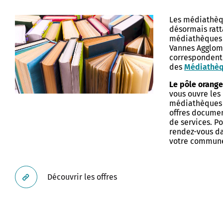
Les médiathèq
désormais rat
médiathèques 
Vannes Agglom
correspondent
des
Médiathèq
Le pôle orang
vous ouvre les
médiathèques 
offres documen
de services. P
rendez-vous d
votre commune
Découvrir les offres