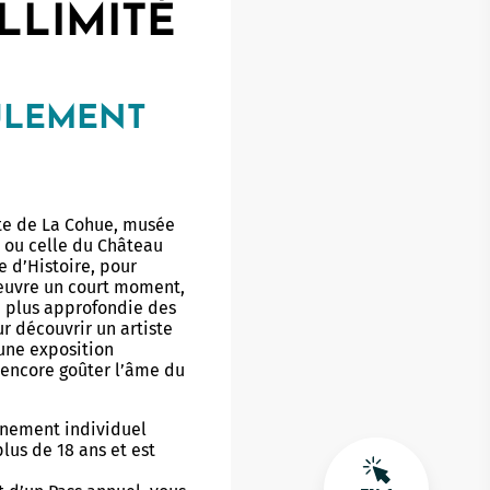
LLIMITÉ
Ticket Sport Culture et Nature
Complexes sportifs
Ty Golfe - Centre de Vacances
Parcours sport-santé
Archives sportives
ULEMENT
Piscines
La Maison sport santé
Stades
Streetpark
te de La Cohue, musée
Terrains de Tennis
 ou celle du Château
e d’Histoire, pour
euvre un court moment,
e plus approfondie des
r découvrir un artiste
’une exposition
encore goûter l’âme du
nnement individuel
lus de 18 ans et est