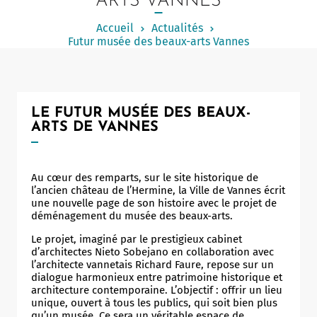
ARTS VANNES
Notaire
Accueil
Actualités
Un commerce
Futur musée des beaux-arts Vannes
Journaliste
LE FUTUR MUSÉE DES BEAUX-
ARTS DE VANNES
Au cœur des remparts, sur le site historique de
l’ancien château de l’Hermine, la Ville de Vannes écrit
une nouvelle page de son histoire avec le projet de
déménagement du musée des beaux-arts.
Le projet, imaginé par le prestigieux cabinet
d’architectes Nieto Sobejano en collaboration avec
l’architecte vannetais Richard Faure, repose sur un
dialogue harmonieux entre patrimoine historique et
architecture contemporaine. L’objectif : offrir un lieu
unique, ouvert à tous les publics, qui soit bien plus
qu’un musée. Ce sera un véritable espace de