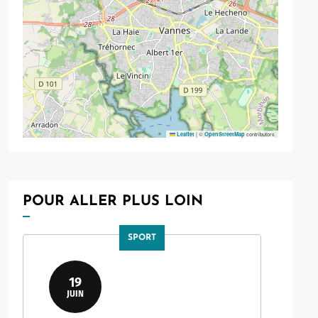
Allow
ShareThis is disabled.
|
©
contributors
Leaflet
OpenStreetMap
POUR ALLER PLUS LOIN
SPORT
19
JUIN