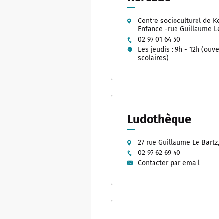
Futur M
Conser
Musées
Vannes
Centre socioculturel de K
Enfance -rue Guillaume L
Billett
Visite
Vannes, 
02 97 01 64 50
Infos 
Les jeudis : 9h - 12h (ouv
Classe
scolaires)
Projet
Duonet
Vidéos
Parcou
Progr
Ludothèque
Retours
27 rue Guillaume Le Bartz
02 97 62 69 40
Contacter par email