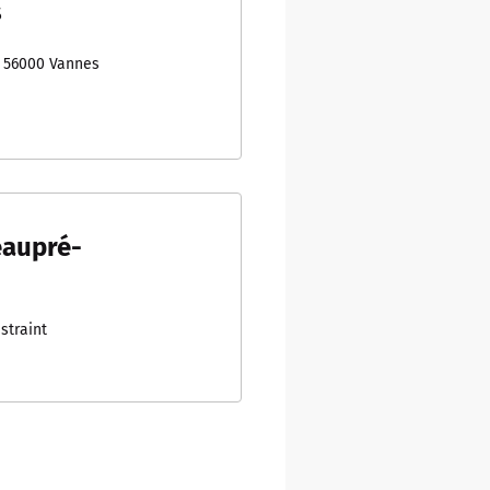
s
s 56000 Vannes
aupré-
straint