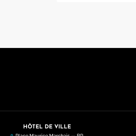
Pagination
HÔTEL DE VILLE
Place Maurice Marchais — BP