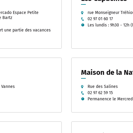
usée des Beaux-Arts de
vatoire
 et Patrimoine - Scolaires
ercado Espace Petite
rue Monseigneur Tréhio
e Bartz
02 97 01 60 17
erie
s guidées
terre de tournages
Les lundis : 9h30 - 12h 
chantier
ert une partie des vacances
s à horaires aménagés
 culturel et artistique
 - Espace élèves
 & podcasts
rs artistiques et culturels
ammation 2025-2026
Maison de la Na
 sur...
, Vannes
Rue des Salines
02 97 62 59 15
Permanence le Mercredi