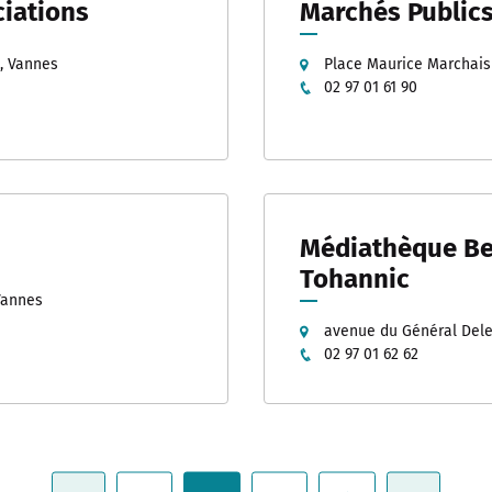
iations
Marchés Public
z, Vannes
Place Maurice Marchai
02 97 01 61 90
Médiathèque Be
Tohannic
Vannes
avenue du Général Dele
02 97 01 62 62