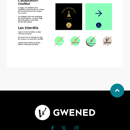
Allow
ShareThis is disabled.