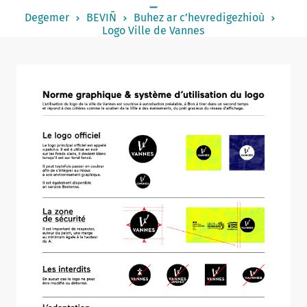
Notered
Degemer
BEVIÑ
Buhez ar c’hevredigezhioù
Logo Ville de Vannes
Un commerce
Journaliste