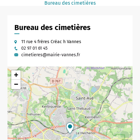
Bureau des cimetières
Notaire
Un commerce
Bureau des cimetières
Journaliste
11 rue 4 frères Créac h Vannes
02 97 01 61 45
cimetieres@mairie-vannes.fr
+
−