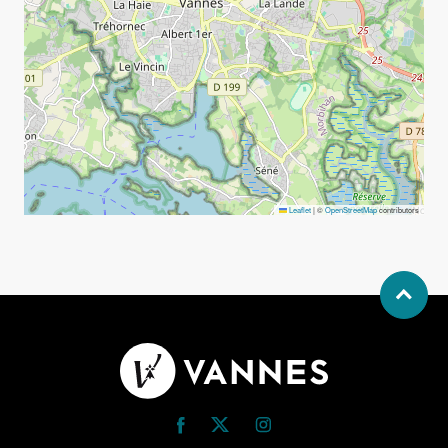
Allow
ShareThis is disabled.
Leaflet
|
©
OpenStreetMap
contributors