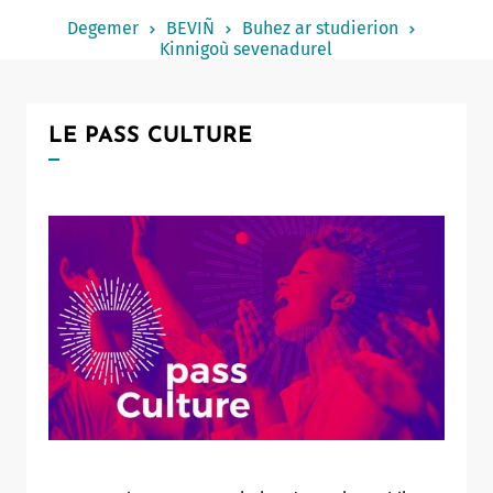
Notered
Degemer
BEVIÑ
Buhez ar studierion
Kinnigoù sevenadurel
Un commerce
Journaliste
LE PASS CULTURE