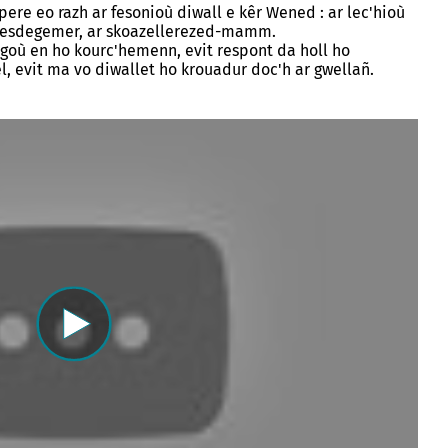
pere eo razh ar fesonioù diwall e kêr Wened : ar lec'hioù
evenadurel
Buhez ar studierion
Lojeris studierion - Labourizi
liesdegemer, ar skoazellerezed-mamm.
igoù en ho kourc'hemenn, evit respont da holl ho
imur
Burev titouriñ yaouankiz
, evit ma vo diwallet ho krouadur doc'h ar gwellañ.
sk
Studioù uhel
aoueg
Lojeiz
uegoù
Kinnigoù sevenadurel
Stajoù, deskardelezh, servij
ré Tohanig
keodedek
doù
an Arzoù-kaer, Ar C'hovu
Treuzdougen
eur
Istor hag Arkeologiezh
an arzoù