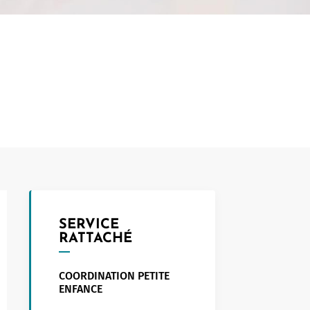
Touristed
Pretierezh-skol
Kreizenn Stankennoù Kergadoù
Erlec'hioù kerent - bugale
Ur Gevredigezh
Yaouankiz
Lec'hioù liesdegemer
Un embregerezh
Lec’hioù degemer bugale-kerent
Kêraozouriezh
Burev titouriñ yaouankiz
Notered
Streetpark
Un commerce
Gwelet an teulioù a-zivout ar
c'hêraoziñ
Journaliste
l
Gwez, gwarez ha reolennoù
un
Antennes relais
SERVICE
RATTACHÉ
COORDINATION PETITE
ENFANCE