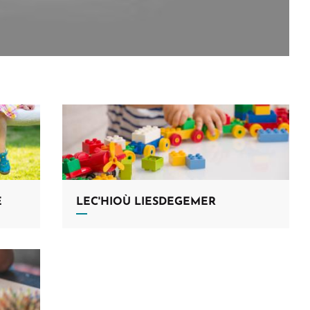
Allow
ShareThis is disabled.
E
LEC'HIOÙ LIESDEGEMER