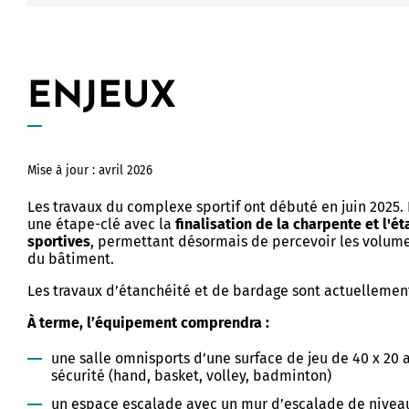
ENJEUX
Mise à jour : avril 2026
Les travaux du complexe sportif ont débuté en juin 2025. 
une étape-clé avec la
finalisation de la charpente et l'ét
sportives
, permettant désormais de percevoir les volume
du bâtiment.
Les travaux d’étanchéité et de bardage sont actuellement
À terme, l’équipement comprendra :
une salle omnisports d’une surface de jeu de 40 x 20
sécurité (hand, basket, volley, badminton)​
un espace escalade avec un mur d’escalade de niveau