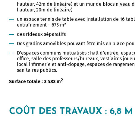
hauteur, 42m de linéaire) et un mur de blocs niveau
hauteur, 20m de linéaire)​
Allow
ShareThis is disabled.
un espace tennis de table avec installation de 16 ta
entraînement – 675 m² ​
des rideaux séparatifs
Des gradins amovibles pouvant être mis en place pour
D’espaces communs mutualisés : hall d’entrée, espace
office, salle des professeurs/bureaux, vestiaires joueu
local infirmerie et anti-dopage, espaces de rangement
sanitaires publics.​
2
Surface totale : 3 583 m
COÛT DES TRAVAUX :
6,8 M