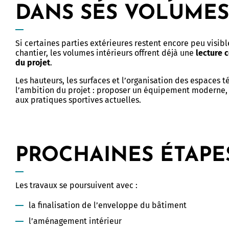
DANS SES VOLUMES
Si certaines parties extérieures restent encore peu visibl
chantier, les volumes intérieurs offrent déjà une
lecture 
du projet
.
Les hauteurs, les surfaces et l’organisation des espaces 
l’ambition du projet : proposer un équipement moderne, 
aux pratiques sportives actuelles.
PROCHAINES ÉTAPE
Les travaux se poursuivent avec :
la finalisation de l’enveloppe du bâtiment
l’aménagement intérieur