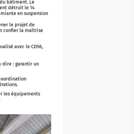
 du bâtiment. Le
Buhez sport
nt détruit le 14
on yaouank
 amiante en suspension
Obererezhioù sport
ner le projet de
 confier la maîtrise
Aveadurioù sport
ualisé avec le CD56,
Hentad sportoù-yec'hed
Poulloù-neuial
à-dire : garantir un
où
Sportvaoù
coordination
Stadoù
rations.
er les équipements
Streetpark
.
Tachennoù tennis