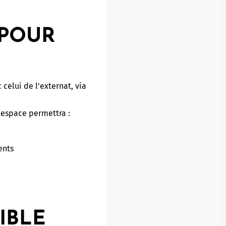
 POUR
celui de l’externat, via
 espace permettra :
ents
IBLE