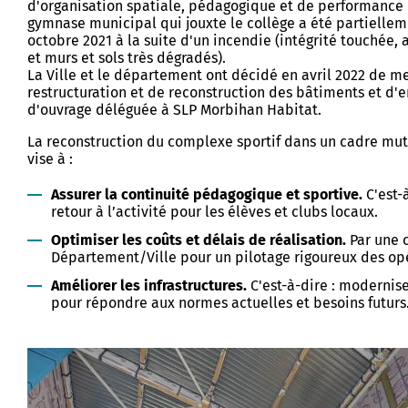
d'organisation spatiale, pédagogique et de performance
evenadurel
Buhez ar studierion
gymnase municipal qui jouxte le collège a été partielleme
Lojeris studierion - Labourizi
octobre 2021 à la suite d'un incendie (intégrité touchée,
et murs et sols très dégradés).
imur
Burev titouriñ yaouankiz
La Ville et le département ont décidé en avril 2022 de me
restructuration et de reconstruction des bâtiments et d'en
sk
Studioù uhel
d'ouvrage déléguée à SLP Morbihan Habitat.
aoueg
Lojeiz
La reconstruction du complexe sportif dans un cadre mut
vise à :
uegoù
Kinnigoù sevenadurel
Assurer la continuité pédagogique et sportive.
C'est-
retour à l’activité pour les élèves et clubs locaux.
Stajoù, deskardelezh, servij
ré Tohanig
keodedek
Optimiser les coûts et délais de réalisation.
Par une 
Département/Ville pour un pilotage rigoureux des opé
doù
an Arzoù-kaer, Ar C'hovu
Treuzdougen
Améliorer les infrastructures.
C'est-à-dire : modernis
eur
pour répondre aux normes actuelles et besoins futurs
Istor hag Arkeologiezh
an arzoù