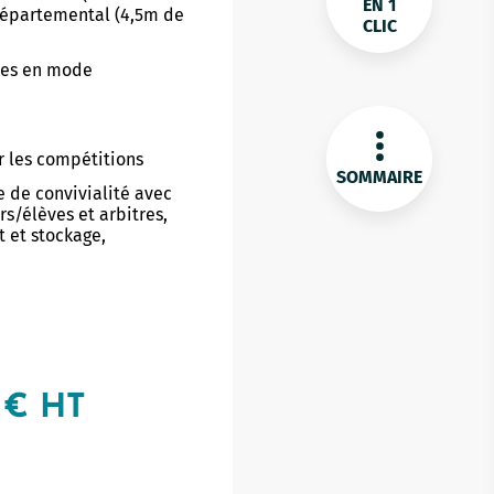
EN 1
 départemental (4,5m de
CLIC
bles en mode
 les compétition​s
SOMMAIRE
 de convivialité avec
rs/élèves et arbitres,
 et stockage,
 € HT