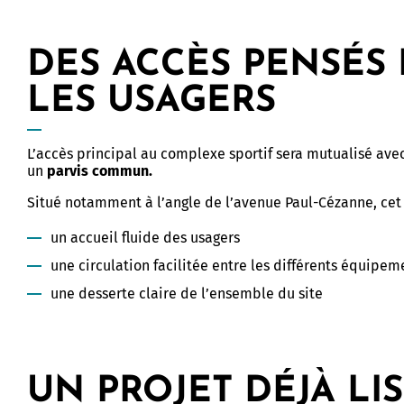
DES ACCÈS PENSÉS
LES USAGERS
L’accès principal au complexe sportif sera mutualisé avec 
un
parvis commun.
Situé notamment à l’angle de l’avenue Paul-Cézanne, cet
un accueil fluide des usagers
une circulation facilitée entre les différents équipem
une desserte claire de l’ensemble du site
UN PROJET DÉJÀ LIS