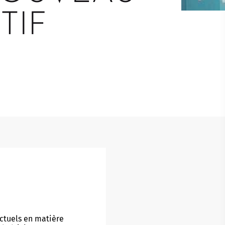
Touristed
Pretierezh-skol
Kreizenn Stankennoù Kergadoù
TIF
Erlec'hioù kerent - bugale
Ur Gevredigezh
Yaouankiz
Lec'hioù liesdegemer
Un embregerezh
Lec’hioù degemer bugale-kerent
Kêraozouriezh
Burev titouriñ yaouankiz
Notered
Streetpark
Un commerce
Gwelet an teulioù a-zivout ar
c'hêraoziñ
Journaliste
l
Gwez, gwarez ha reolennoù
un
Antennes relais
ctuels en matière