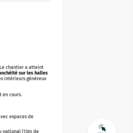
Le chantier a atteint
anchéité sur les halles
s intérieurs généreux
 en cours.
 avec espaces de
 national (13m de