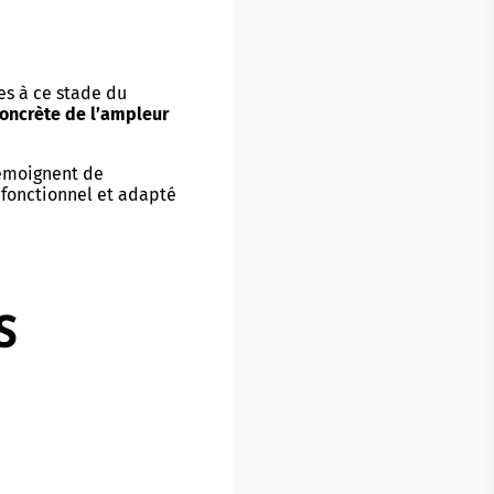
es à ce stade du
concrète de l’ampleur
témoignent de
fonctionnel et adapté
S