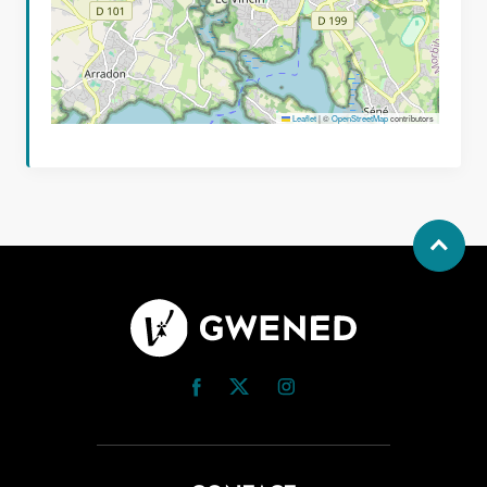
Leaflet
|
©
OpenStreetMap
contributors