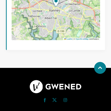
Leaflet
|
©
OpenStreetMap
contributors