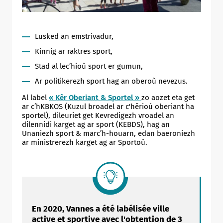
Lusked an emstrivadur,
Kinnig ar raktres sport,
Stad al lec’hioù sport er gumun,
Ar politikerezh sport hag an oberoù nevezus.
Al label
« Kêr Oberiant & Sportel »
zo aozet eta get
ar c’hKBKOS (Kuzul broadel ar c'hêrioù oberiant ha
sportel), dileuriet get Kevredigezh vroadel an
dilennidi karget ag ar sport (KEBDS), hag an
Unaniezh sport & marc’h-houarn, edan baeroniezh
ar ministrerezh karget ag ar Sportoù.
En 2020, Vannes a été labélisée ville
active et sportive avec l'obtention de 3