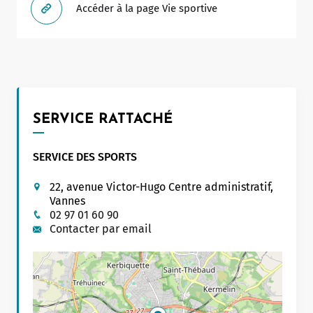
Accéder à la page Vie sportive
SERVICE RATTACHÉ
SERVICE DES SPORTS
22, avenue Victor-Hugo Centre administratif,
Leaflet
|
©
OpenStreetMap
contributors
Vannes
02 97 01 60 90
Contacter par email