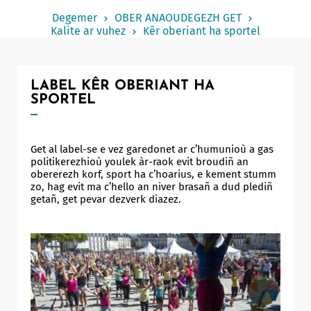
Notered
Degemer
OBER ANAOUDEGEZH GET
Kalite ar vuhez
Kêr oberiant ha sportel
Un commerce
Journaliste
LABEL KÊR OBERIANT HA
SPORTEL
Get al label-se e vez garedonet ar c’humunioù a gas
politikerezhioù youlek àr-raok evit broudiñ an
obererezh korf, sport ha c’hoarius, e kement stumm
zo, hag evit ma c’hello an niver brasañ a dud plediñ
getañ, get pevar dezverk diazez.