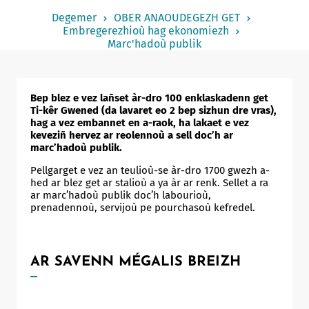
Notered
Degemer
OBER ANAOUDEGEZH GET
Embregerezhioù hag ekonomiezh
Un commerce
Marc'hadoù publik
Journaliste
Bep blez e vez lañset àr-dro 100 enklaskadenn get
Ti-kêr Gwened (da lavaret eo 2 bep sizhun dre vras),
hag a vez embannet en a-raok, ha lakaet e vez
keveziñ hervez ar reolennoù a sell doc’h ar
marc’hadoù publik.
Pellgarget e vez an teulioù-se àr-dro 1700 gwezh a-
hed ar blez get ar stalioù a ya àr ar renk. Sellet a ra
ar marc’hadoù publik doc’h labourioù,
prenadennoù, servijoù pe pourchasoù kefredel.
AR SAVENN MÉGALIS BREIZH