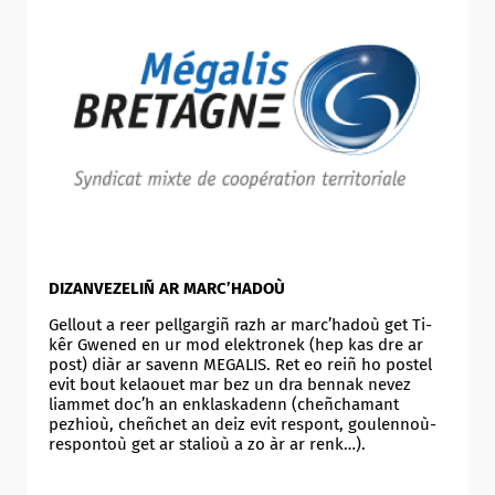
DIZANVEZELIÑ AR MARC’HADOÙ
Gellout a reer pellgargiñ razh ar marc’hadoù get Ti-
kêr Gwened en ur mod elektronek (hep kas dre ar
post) diàr ar savenn MEGALIS. Ret eo reiñ ho postel
evit bout kelaouet mar bez un dra bennak nevez
liammet doc’h an enklaskadenn (cheñchamant
pezhioù, cheñchet an deiz evit respont, goulennoù-
respontoù get ar stalioù a zo àr ar renk…).