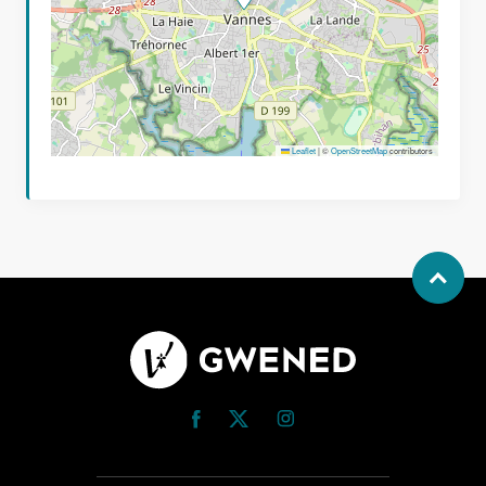
Leaflet
|
©
OpenStreetMap
contributors