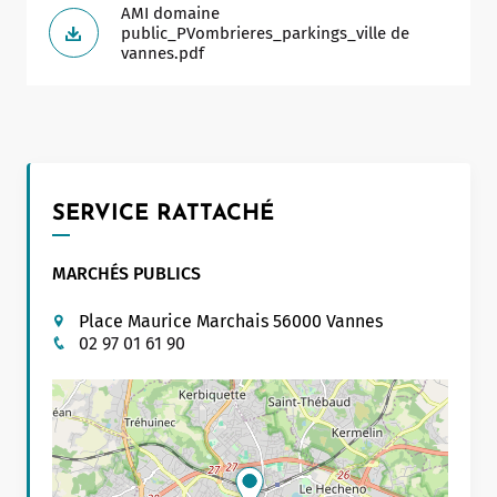
AMI domaine
public_PVombrieres_parkings_ville de
Allow
ShareThis is disabled.
vannes.pdf
SERVICE RATTACHÉ
MARCHÉS PUBLICS
Place Maurice Marchais 56000 Vannes
02 97 01 61 90
Leaflet
|
©
OpenStreetMap
contributors