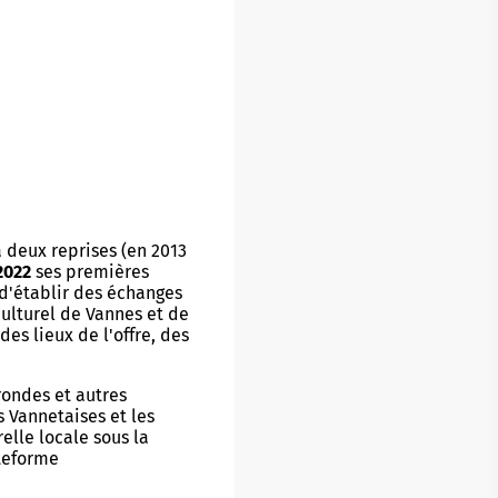
Buhez sport
on yaouank
Obererezhioù sport
Aveadurioù sport
Hentad sportoù-yec'hed
Poulloù-neuial
à deux reprises (en 2013
où
Sportvaoù
2022
ses premières
 d'établir des échanges
Stadoù
culturel de Vannes et de
es lieux de l'offre, des
Streetpark
rondes et autres
Tachennoù tennis
s Vannetaises et les
relle locale sous la
ateforme