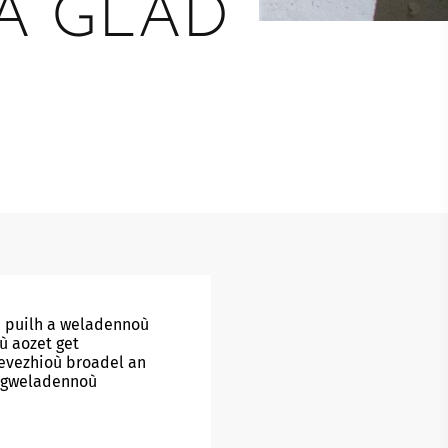
A GLAD
Touristed
Pretierezh-skol
Kreizenn Stankennoù Kergadoù
Erlec'hioù kerent - bugale
Ur Gevredigezh
Yaouankiz
Lec'hioù liesdegemer
Un embregerezh
Lec’hioù degemer bugale-kerent
Kêraozouriezh
Burev titouriñ yaouankiz
Notered
Streetpark
Un commerce
Gwelet an teulioù a-zivout ar
c'hêraoziñ
Journaliste
l
Gwez, gwarez ha reolennoù
un
Antennes relais
m puilh a weladennoù
 aozet get
devezhioù broadel an
ez gweladennoù