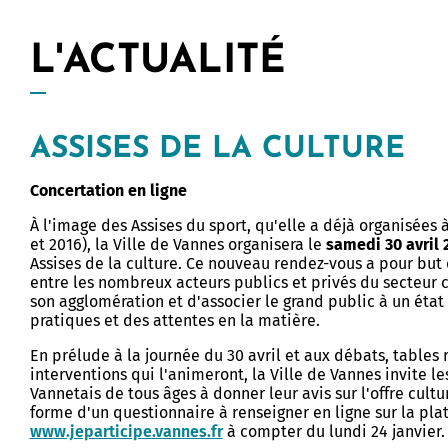
evenadurel
Buhez ar studierion
Lojeris studierion - Labourizi
L'ACTUALITÉ
imur
Burev titouriñ yaouankiz
sk
Studioù uhel
ASSISES DE LA CULTURE
aoueg
Lojeiz
Concertation en ligne
uegoù
Kinnigoù sevenadurel
À l'image des Assises du sport, qu'elle a déjà organisées 
Stajoù, deskardelezh, servij
et 2016), la Ville de Vannes organisera le
samedi 30 avril 
ré Tohanig
keodedek
Assises de la culture. Ce nouveau rendez-vous a pour but
entre les nombreux acteurs publics et privés du secteur 
doù
an Arzoù-kaer, Ar C'hovu
Treuzdougen
son agglomération et d'associer le grand public à un état d
pratiques et des attentes en la matière.
eur
Istor hag Arkeologiezh
En prélude à la journée du 30 avril et aux débats, tables 
an arzoù
interventions qui l'animeront, la Ville de Vannes invite le
Vannetais de tous âges à donner leur avis sur l'offre cultu
forme d'un questionnaire à renseigner en ligne sur la pl
www.jeparticipe.vannes.fr
à compter du lundi 24 janvier.
Allow
ShareThis is disabled.