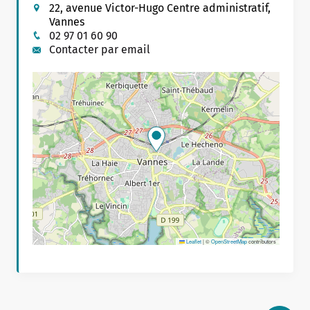
22, avenue Victor-Hugo Centre administratif,
Vannes
02 97 01 60 90
Contacter par email
Leaflet
|
©
OpenStreetMap
contributors