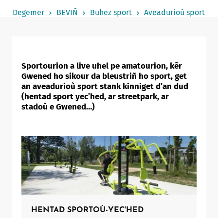
Notered
Degemer
BEVIÑ
Buhez sport
Aveadurioù sport
Un commerce
Journaliste
Sportourion a live uhel pe amatourion, kêr
Gwened ho sikour da bleustriñ ho sport, get
an aveadurioù sport stank kinniget d’an dud
(hentad sport yec’hed, ar streetpark, ar
stadoù e Gwened…)
HENTAD SPORTOÙ-YEC'HED