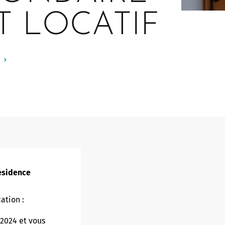
Touristed
Pretierezh-skol
Kreizenn Stankennoù Kergadoù
T LOCATIF
Erlec'hioù kerent - bugale
Ur Gevredigezh
Yaouankiz
Lec'hioù liesdegemer
Un embregerezh
Lec’hioù degemer bugale-kerent
Kêraozouriezh
Burev titouriñ yaouankiz
Notered
Streetpark
Un commerce
Gwelet an teulioù a-zivout ar
c'hêraoziñ
Journaliste
l
Gwez, gwarez ha reolennoù
un
Antennes relais
résidence
ation :
2024 et vous