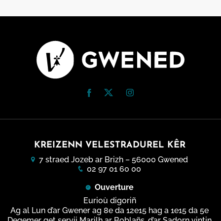
KREIZENN VELESTRADUREL KÊR
7 straed Jozeb ar Brizh – 56000 Gwened
02 97 01 60 00
Ouverture
Eurioù digoriñ
Ag al Lun d’ar Gwener ag 8e da 12e15 hag a 1e15 da 5e
Degemer get servij Marilh ar Boblañs, d’ar Sadorn vintin