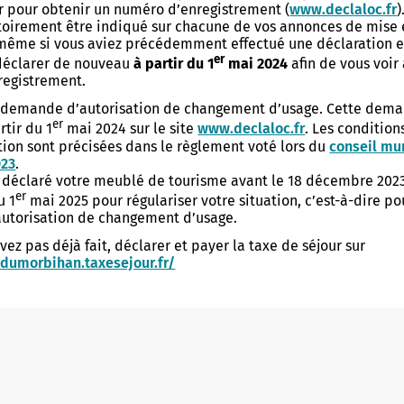
er pour obtenir un numéro d’enregistrement (
www.declaloc.fr
)
evenadurel
Buhez ar studierion
Lojeris studierion - Labourizi
toirement être indiqué sur chacune de vos annonces de mise 
 même si vous aviez précédemment effectué une déclaration en
imur
Burev titouriñ yaouankiz
er
déclarer de nouveau
à partir du 1
mai 2024
afin de vous voir
registrement.
sk
Studioù uhel
 demande d’autorisation de changement d’usage. Cette dema
Allow
ShareThis is disabled.
er
rtir du 1
mai 2024 sur le site
www.declaloc.fr
. Les condition
aoueg
Lojeiz
ation sont précisées dans le règlement voté lors du
conseil mu
023
.
uegoù
Kinnigoù sevenadurel
z déclaré votre meublé de tourisme avant le 18 décembre 2023
er
u 1
mai 2025 pour régulariser votre situation, c’est-à-dire p
Stajoù, deskardelezh, servij
utorisation de changement d’usage.
ré Tohanig
keodedek
avez pas déjà fait, déclarer et payer la taxe de séjour sur
doù
edumorbihan.taxesejour.fr/
an Arzoù-kaer, Ar C'hovu
Treuzdougen
eur
Istor hag Arkeologiezh
an arzoù