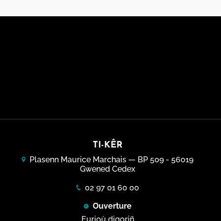
TI-KÊR
Plasenn Maurice Marchais — BP 509 - 56019
Gwened Cedex
02 97 01 60 00
Ouverture
Eurioù digoriñ