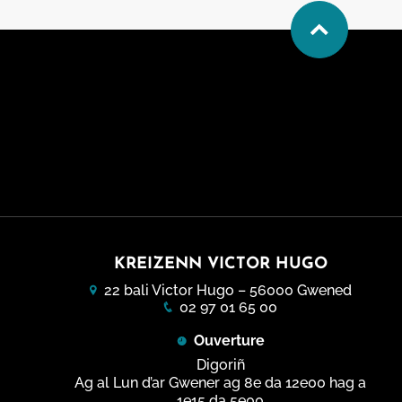
KREIZENN VICTOR HUGO
22 bali Victor Hugo – 56000 Gwened
02 97 01 65 00
Ouverture
Digoriñ
Ag al Lun d’ar Gwener ag 8e da 12e00 hag a
1e15 da 5e00