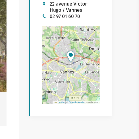
22 avenue Victor-
Buhez sport
on yaouank
Hugo / Vannes
02 97 01 60 70
Obererezhioù sport
Aveadurioù sport
Hentad sportoù-yec'hed
Poulloù-neuial
où
Sportvaoù
Stadoù
Streetpark
Leaflet
|
©
OpenStreetMap
contributors
Tachennoù tennis