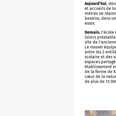
Aujourd’hui
, de
et accueils de l
mètres ne répon
besoins, dans un
essor.
Demain
, l'école
loisirs préalable
site de l'ancien
Le nouvel équip
entre les 2 entit
scolaire et des s
espaces partagé
établissement est
de la ferme de K
cœur de la natur
de plus de 13 00