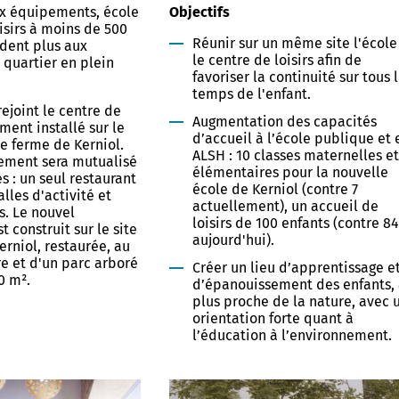
ux équipements, école
Objectifs
oisirs à moins de 500
Allow
ShareThis is disabled.
Réunir sur un même site l'école
dent plus aux
le centre de loisirs afin de
 quartier en plein
favoriser la continuité sur tous 
temps de l'enfant.
 rejoint le centre de
Augmentation des capacités
ment installé sur le
d’accueil à l’école publique et 
ne ferme de Kerniol.
ALSH : 10 classes maternelles et
ement sera mutualisé
élémentaires pour la nouvelle
és : un seul restaurant
école de Kerniol (contre 7
alles d'activité et
actuellement), un accueil de
s. Le nouvel
loisirs de 100 enfants (contre 84
 construit sur le site
aujourd'hui).
erniol, restaurée, au
e et d'un parc arboré
Créer un lieu d’apprentissage e
0 m².
d’épanouissement des enfants,
plus proche de la nature, avec 
orientation forte quant à
l’éducation à l’environnement.