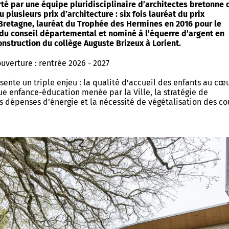
rté par une équipe pluridisciplinaire d’architectes bretonne 
u plusieurs prix d’architecture : six fois lauréat du prix
 Bretagne, lauréat du Trophée des Hermines en 2016 pour le
du conseil départemental et nominé à l’équerre d’argent en
onstruction du collège Auguste Brizeux à Lorient.
ouverture : rentrée 2026 - 2027
sente un triple enjeu : la qualité d’accueil des enfants au cœ
ue enfance-éducation menée par la Ville, la stratégie de
s dépenses d’énergie et la nécessité de végétalisation des co