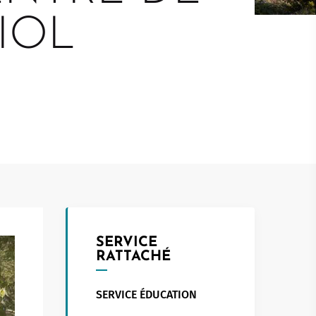
Touristed
Pretierezh-skol
Kreizenn Stankennoù Kergadoù
IOL
Erlec'hioù kerent - bugale
Ur Gevredigezh
Yaouankiz
Lec'hioù liesdegemer
Un embregerezh
Lec’hioù degemer bugale-kerent
Kêraozouriezh
Burev titouriñ yaouankiz
Notered
Streetpark
Un commerce
Gwelet an teulioù a-zivout ar
c'hêraoziñ
Journaliste
l
Gwez, gwarez ha reolennoù
un
Antennes relais
SERVICE
RATTACHÉ
SERVICE ÉDUCATION