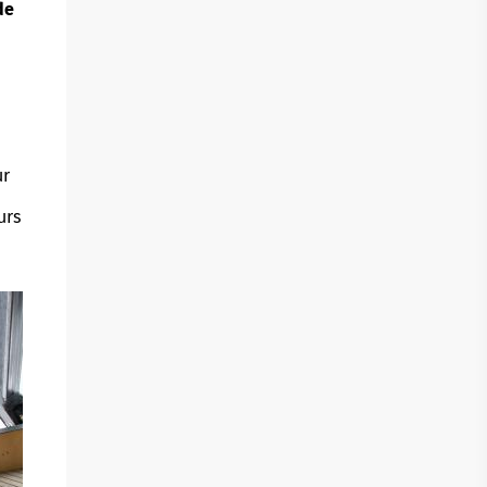
de
ur
urs