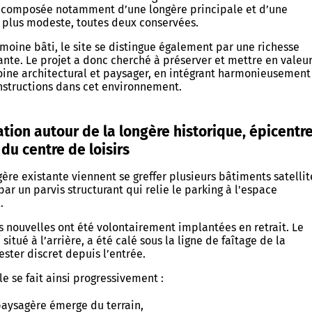
 composée notamment d’une longère principale et d’une
 plus modeste, toutes deux conservées.
moine bâti, le site se distingue également par une richesse
nte. Le projet a donc cherché à préserver et mettre en valeur
moine architectural et paysager, en intégrant harmonieusement
nstructions dans cet environnement.
tion autour de la longère historique, épicentr
 du centre de loisirs
gère existante viennent se greffer plusieurs bâtiments satellit
par un parvis structurant qui relie le parking à l'espace
.
s nouvelles ont été volontairement implantées en retrait. Le
situé à l’arrière, a été calé sous la ligne de faîtage de la
ester discret depuis l’entrée.
le se fait ainsi progressivement :
paysagère émerge du terrain,