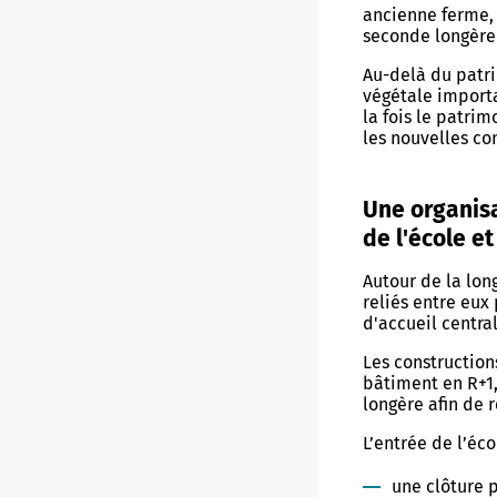
ancienne ferme,
seconde longère
Au-delà du patri
végétale importa
la fois le patri
les nouvelles co
Une organisa
de l'école et
Autour de la lon
reliés entre eux 
d'accueil central
Les construction
bâtiment en R+1, 
longère afin de r
L’entrée de l’éco
une clôture 