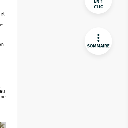
EN 1
CLIC
 et
les
en
SOMMAIRE
t
 au
une