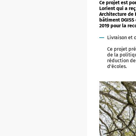
Ce projet est po
Lorient qui a reç
Architecture de
bâtiment DGISS 
2019 pour la rec
Livraison et 
Ce projet pré
de la politiq
réduction de
d’écoles.