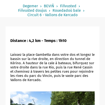
Notered
Degemer
BEVIÑ
Fiñvusted
Fiñvusted doujus
Rouedadoù bale
Un commerce
Circuit 6 - Vallons de Kercado
Journaliste
Distance : 4,2 km - Temps : 1h10
Laissez la place Gambetta dans votre dos et longez le
bassin sur la rive droite, en direction du tunnel de
Kérino. A hauteur de la cale à bateaux, bifurquez sur
votre droite dans la rue Rio, puis la rue René Cassin
et cheminez à travers les petites rues pour rejoindre
les rives du parc du Vincin, puis le vaste parc des
Vallons de Kercado.