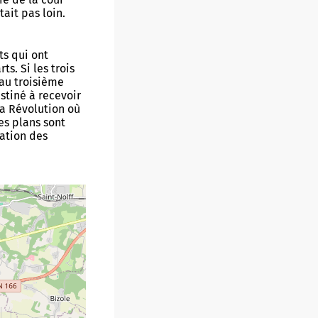
ait pas loin.
ts qui ont
s. Si les trois
 au troisième
estiné à recevoir
la Révolution où
es plans sont
ration des