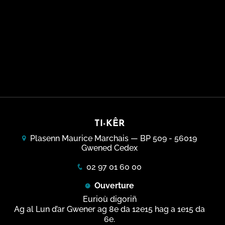
TI-KÊR
Plasenn Maurice Marchais — BP 509 - 56019
Gwened Cedex
02 97 01 60 00
Ouverture
Eurioù digoriñ
Ag al Lun d’ar Gwener ag 8e da 12e15 hag a 1e15 da
6e.