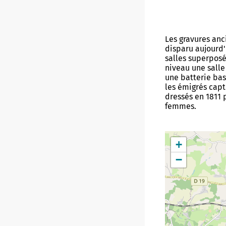
Les gravures anc
disparu aujourd'h
salles superposé
niveau une salle
une batterie bas
les émigrés capt
dressés en 1811 
femmes.
+
−