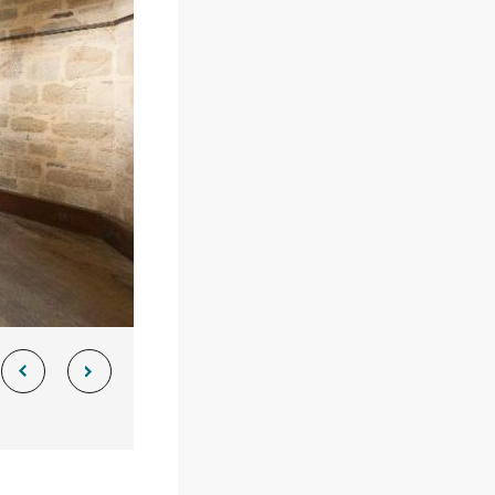
Buhez sport
on yaouank
Obererezhioù sport
Aveadurioù sport
Hentad sportoù-yec'hed
Poulloù-neuial
où
Sportvaoù
Stadoù
Streetpark
Tachennoù tennis