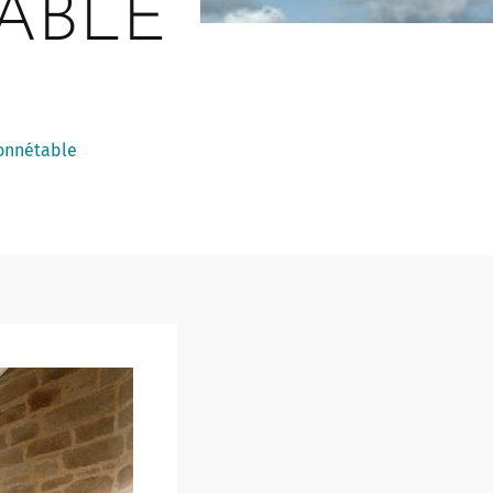
ABLE
Touristed
Pretierezh-skol
Kreizenn Stankennoù Kergadoù
Erlec'hioù kerent - bugale
Ur Gevredigezh
Yaouankiz
Lec'hioù liesdegemer
Un embregerezh
Lec’hioù degemer bugale-kerent
Kêraozouriezh
Burev titouriñ yaouankiz
Notered
onnétable
Streetpark
Un commerce
Gwelet an teulioù a-zivout ar
c'hêraoziñ
Journaliste
l
Gwez, gwarez ha reolennoù
un
Antennes relais