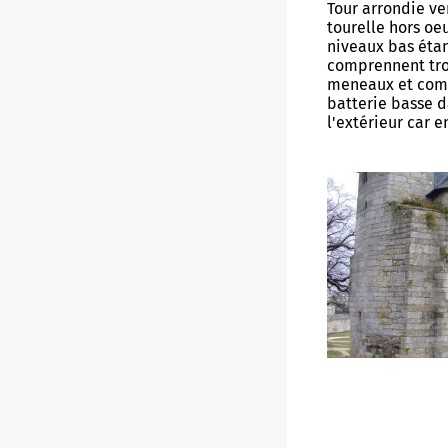
Tour arrondie ve
tourelle hors oeu
niveaux bas étan
comprennent troi
meneaux et com
batterie basse 
l'extérieur car 