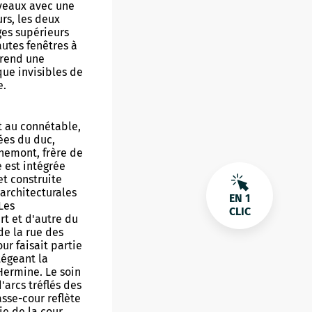
iveaux avec une
urs, les deux
ges supérieurs
autes fenêtres à
rend une
ue invisibles de
e.
 au connétable,
ées du duc,
hemont, frère de
e est intégrée
et construite
 architecturales
EN 1
Les
CLIC
t et d'autre du
de la rue des
r faisait partie
égeant la
Hermine. Le soin
'arcs tréflés des
sse-cour reflète
vie de la cour