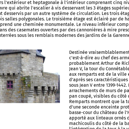
rs l'extérieur et heptagonale à l'intérieur comprenant cinq n
vre qui abrite l'escalier à vis desservant les 3 étages supérie
t desservis par un autre système de circulation. Les trois éta
s salles polygonales. Le troisième étage est éclairé par de h
prend une cheminée monumentale. Le niveau inférieur comp
dans des casemates ouvertes par des cannonières à mire presq
enterrées sous les remblais modernes des jardins de la Garenn
Destinée vraisemblablement
c'est-à-dire au chef des arm
probablement Arthur de Ric
Jean V, la tour du Connétabl
aux remparts est de la ville 
d'après ses caractéristiques
sous Jean V entre 1399-1442. 
arrachements de murs de par
Allow
ShareThis is disabled.
pan coupé, visibles du côté 
Remparts montrent que la tou
d'une seconde enceinte prot
basse-cour du château de l'
apporté aux linteaux ornés d
machicoulis du côté de la ba
l'intégration de la tour à la 