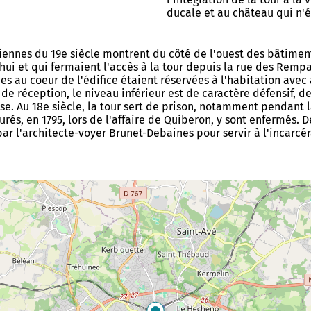
ducale et au château qui n'ét
iennes du 19e siècle montrent du côté de l'ouest des bâtimen
ui et qui fermaient l'accès à la tour depuis la rue des Rempart
es au coeur de l'édifice étaient réservées à l'habitation avec
 de réception, le niveau inférieur est de caractère défensif, d
se. Au 18e siècle, la tour sert de prison, notamment pendant 
urés, en 1795, lors de l'affaire de Quiberon, y sont enfermés. D
par l'architecte-voyer Brunet-Debaines pour servir à l'incarcé