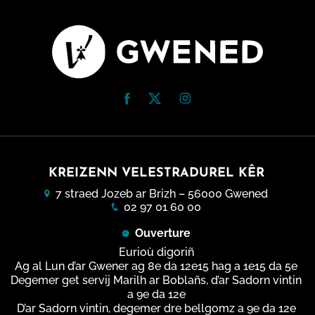
KREIZENN VELESTRADUREL KÊR
7 straed Jozeb ar Brizh – 56000 Gwened
02 97 01 60 00
Ouverture
Eurioù digoriñ
Ag al Lun d’ar Gwener ag 8e da 12e15 hag a 1e15 da 5e
Degemer get servij Marilh ar Boblañs, d’ar Sadorn vintin
a 9e da 12e
D’ar Sadorn vintin, degemer dre bellgomz a 9e da 12e