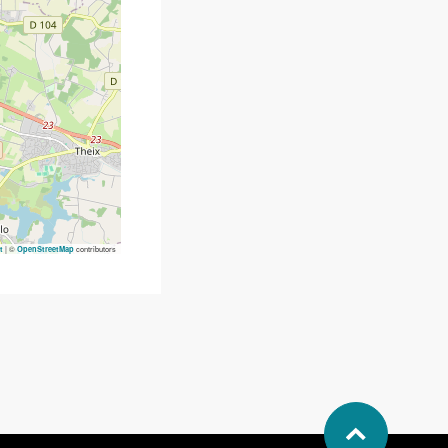
|
©
contributors
t
OpenStreetMap