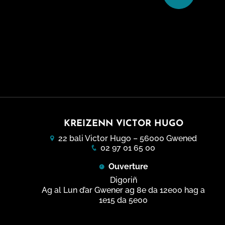
KREIZENN VICTOR HUGO
22 bali Victor Hugo – 56000 Gwened
02 97 01 65 00
Ouverture
Digoriñ
Ag al Lun d’ar Gwener ag 8e da 12e00 hag a
1e15 da 5e00