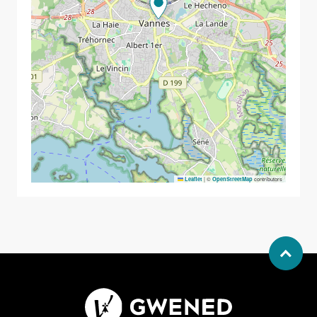
|
©
contributors
Leaflet
OpenStreetMap