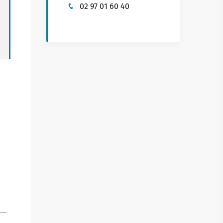
02 97 01 60 40
Buhez sport
on yaouank
Obererezhioù sport
Aveadurioù sport
Hentad sportoù-yec'hed
Poulloù-neuial
où
Sportvaoù
Stadoù
Streetpark
Tachennoù tennis