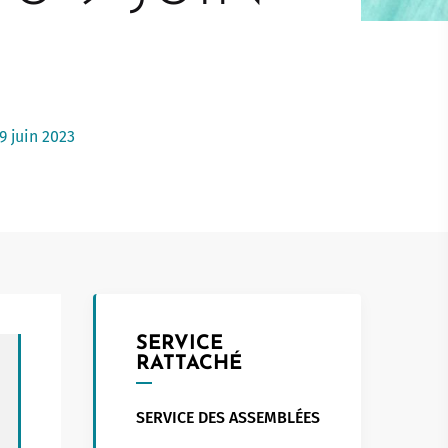
Touristed
Pretierezh-skol
Kreizenn Stankennoù Kergadoù
Erlec'hioù kerent - bugale
Ur Gevredigezh
Yaouankiz
Lec'hioù liesdegemer
Un embregerezh
Lec’hioù degemer bugale-kerent
Kêraozouriezh
Burev titouriñ yaouankiz
Notered
9 juin 2023
Streetpark
Un commerce
Gwelet an teulioù a-zivout ar
c'hêraoziñ
Journaliste
l
Gwez, gwarez ha reolennoù
un
Antennes relais
SERVICE
RATTACHÉ
SERVICE DES ASSEMBLÉES