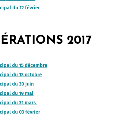
cipal du 12 février
ÉRATIONS 2017
cipal du 15 décembre
Allow
ShareThis is disabled.
cipal du 13 octobre
cipal du 30 juin
cipal du 19 mai
cipal du 31 mars
cipal du 03 février