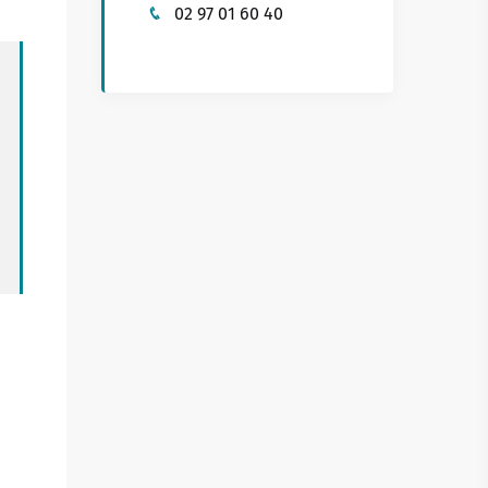
02 97 01 60 40
Buhez sport
on yaouank
Obererezhioù sport
Aveadurioù sport
Hentad sportoù-yec'hed
Poulloù-neuial
où
Sportvaoù
Stadoù
Streetpark
Tachennoù tennis