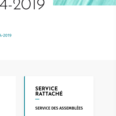
4-2019
Touristed
Pretierezh-skol
Kreizenn Stankennoù Kergadoù
Erlec'hioù kerent - bugale
Ur Gevredigezh
Yaouankiz
Lec'hioù liesdegemer
Un embregerezh
Lec’hioù degemer bugale-kerent
Kêraozouriezh
Burev titouriñ yaouankiz
Notered
4-2019
Streetpark
Un commerce
Gwelet an teulioù a-zivout ar
c'hêraoziñ
Journaliste
l
Gwez, gwarez ha reolennoù
un
Antennes relais
SERVICE
RATTACHÉ
SERVICE DES ASSEMBLÉES