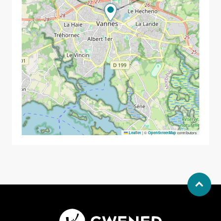
|
©
contributors
Leaflet
OpenStreetMap